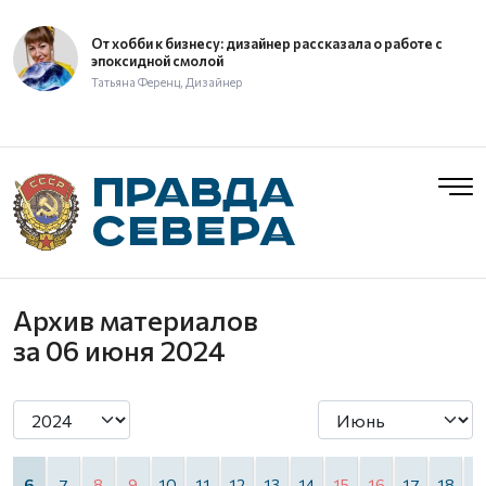
От хобби к бизнесу: дизайнер рассказала о работе с
эпоксидной смолой
Татьяна Ференц, Дизайнер
Архив материалов
за 06 июня 2024
6
7
8
9
10
11
12
13
14
15
16
17
18
1