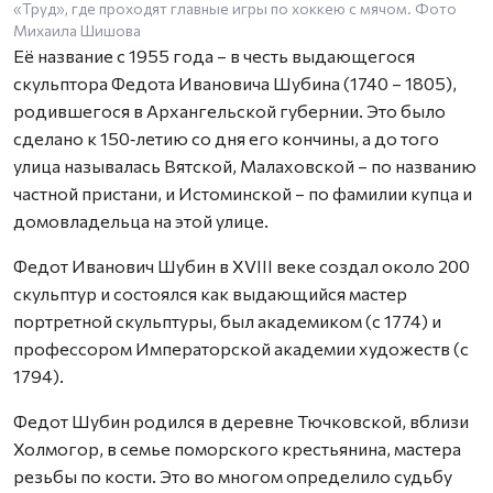
«Труд», где проходят главные игры по хоккею с мячом. Фото
Михаила Шишова
Её название с 1955 года – в честь выдающегося
скульптора Федота Ивановича Шубина (1740 – 1805),
родившегося в Архангельской губернии. Это было
сделано к 150‑летию со дня его кончины, а до того
улица называлась Вятской, Малаховской – по названию
частной пристани, и Истоминской – по фамилии купца и
домовладельца на этой улице.
Федот Иванович Шубин в XVIII веке создал около 200
скульптур и состоялся как выдающийся мастер
портретной скульптуры, был академиком (с 1774) и
профессором Императорской академии художеств (с
1794).
Федот Шубин родился в деревне Тючковской, вблизи
Холмогор, в семье поморского крестьянина, мастера
резьбы по кости. Это во многом определило судьбу