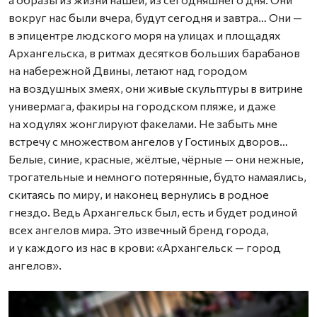
вокруг нас были вчера, будут сегодня и завтра… Они —
в эпицентре людского моря на улицах и площадях
Архангельска, в ритмах десятков больших барабанов
на набережной Двины, летают над городом
на воздушных змеях, они живые скульптуры в витрине
универмага, факиры на городском пляже, и даже
на ходулях жонглируют факелами. Не забыть мне
встречу с множеством ангелов у Гостиных дворов…
Белые, синие, красные, жёлтые, чёрные — они нежные,
трогательные и немного потерянные, будто намаялись,
скитаясь по миру, и наконец вернулись в родное
гнездо. Ведь Архангельск был, есть и будет родиной
всех ангелов мира. Это извечный бренд города,
и у каждого из нас в крови: «Архангельск — город
ангелов».