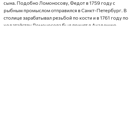
сына. Подобно Ломоносову, Федот в 1759 году с
рыбным промыслом отправился в Санкт-Петербург. В
столице зарабатывал резьбой по кости и в 1761 году по
ходатайству Ломоносова был принят в Академию
художеств при Московском университете (с 1763 года
– Императорская академия художеств). Наставником
Шубина в академии был французский скульптор
Николя-Франсуа Жилле (1712 – 1791).
Обучение в академии Шубин закончил с большой
золотой медалью за исторический барельеф «Убиение
Аскольда и Дира». Вместе с наградой Шубин получил
«аттестат со шпагою», это означало получение личного
дворянства. Эта награда давала право на заграничную
поездку.
За границей Шубин продолжил образование в Париже
(1767–1770) у скульптора Жана-Батиста Пигаля и в Риме
(1770–1772) у английского скульптора-портретиста