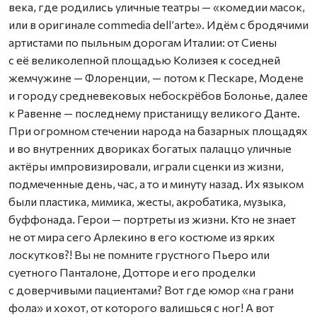
века, где родились уличные театры — «комедии масок,
или в оригинале сommedia dellʼаrte». Идём с бродячими
артистами по пыльным дорогам Италии: от Сиены
с её великолепной площадью Колизея к соседней
жемчужине — Флоренции, — потом к Пескаре, Модене
и городу средневековых небоскрёбов Болонье, далее
к Равенне — последнему пристанищу великого Данте.
При огромном стечении народа на базарных площадях
и во внутренних двориках богатых палаццо уличные
актёры импровизировали, играли сценки из жизни,
подмеченные день, час, а то и минуту назад. Их языком
были пластика, мимика, жесты, акробатика, музыка,
буффонада. Герои — портреты из жизни. Кто не знает
не от мира сего Арлекино в его костюме из ярких
лоскутков?! Вы не помните грустного Пьеро или
суетного Панталоне, Дотторе и его проделки
с доверчивыми пациентами? Вот где юмор «на грани
фола» и хохот, от которого валишься с ног! А вот