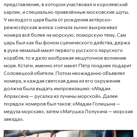
представление, в котором участвовал и королевский
карлик, и специально привезённые московские шуты.
У молодого царя была от рождения актёрско-
режиссёрская жилка: сначала зычно выкрикивал
номера всё более на морскую, поморскую тему. Сам
царь был как бы фоном сценического действа, держа
в руке немалый макет первого русского парусного
корабля, то и дело изображая нешуточное волнение
моря. Кстати, именно этот макет Пётр позднее подарит
Соловецкой обители. Потом неожиданно объявлял
номера, и каждая светская дама из его окружения
должна была выдать импровизацию: «Мадам
Апраксина — русалка из пучины морской». Далее
порядок номеров был таков: «Мадам Голицына —
медуза морская», затем «Матушка Лопухина — морская
звезда».