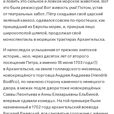
и ловить это сильное и ловкое морское животное. Вот
это была режиссура! Вот живость ума! Потом, устав
от театральных забот, Пётр скидывал свой царский
зелёный камзол, одевался совсем по‑простецки, как
пришедший из Европы моряк, и, прикрыв лицо
широкополой шляпой, продолжал свой
моноспектакль в моряцких трактирах Архангельска.
И напоследок услышанная от прежних знатоков
история… мол, через десяток лет от второго
посещения Петра, а именно 18 июня 1703 года (!)
в Архангельске, на земле голландского иноземца,
новокрещёного торговца Андрея Андреева (Hendrik
Bodifco), по нижнюю сторону каменного немецкого
двора, в межах подле двора тоже новокрещёных
Саввы Леонтьева и Анны Елизарьевны Ельбиной,
впервые «давали комедь». На той премьере были
назначенный в 1702 году архангельский воевода
Василий Ржевский, все сановитые горожане с жёнами,