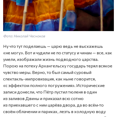
Фото: Николай Чесноков
Ну что тут поделаешь — царю ведь не выскажешь
«не могу». Вот и чудили не по статусу и чинам — все, как
умели, изображали жизнь подводного царства.
Порою на потеху Архангельску государь терял всякое
чувство меры. Верно, то был самый суровый
спектакль-импровизация, как ныне говорится,
«с эффектом полного погружения». Исторические
записи донесли, что Пётр пустил тюленя в один
из заливов Двины и приказал всю сотню
из приехавшего с ним царёва двора, да во всём‑то
своём облачении и париках, лезть в холодную воду