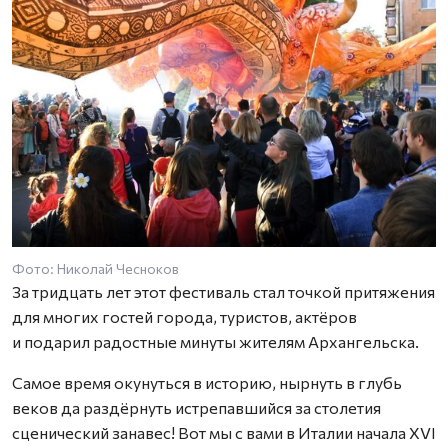
Фото: Николай Чесноков
Ф
За тридцать лет этот фестиваль стал точкой притяжения
для многих гостей города, туристов, актёров
и подарил радостные минуты жителям Архангельска.
Самое время окунуться в историю, нырнуть в глубь
веков да раздёрнуть истрепавшийся за столетия
сценический занавес! Вот мы с вами в Италии начала XVI