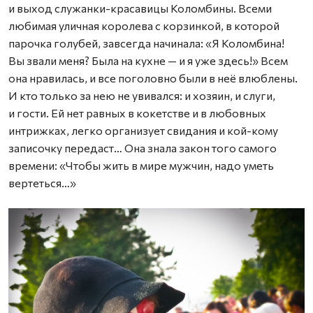
и выход служанки-красавицы Коломбины. Всеми
любимая уличная королева с корзинкой, в которой
парочка голубей, завсегда начинала: «Я Коломбина!
Вы звали меня? Была на кухне — и я уже здесь!» Всем
она нравилась, и все поголовно были в неё влюблены.
И кто только за нею не увивался: и хозяин, и слуги,
и гости. Ей нет равных в кокетстве и в любовных
интрижках, легко организует свидания и кой-кому
записочку передаст… Она знала закон того самого
времени: «Чтобы жить в мире мужчин, надо уметь
вертеться…»