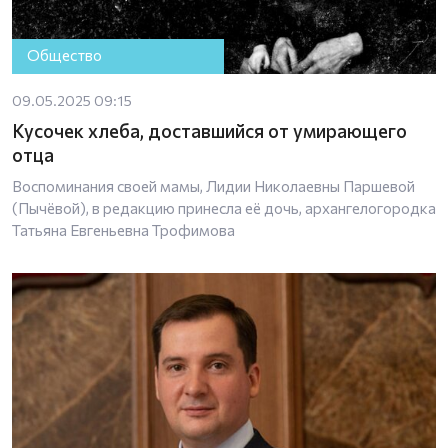
Общество
09.05.2025 09:15
Кусочек хлеба, доставшийся от умирающего
отца
Воспоминания своей мамы, Лидии Николаевны Паршевой
(Пычёвой), в редакцию принесла её дочь, архангелогородка
Татьяна Евгеньевна Трофимова