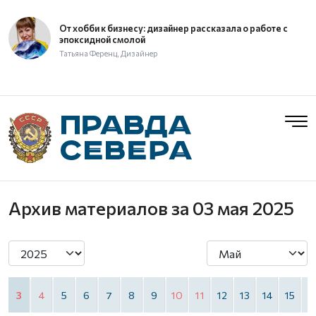
От хобби к бизнесу: дизайнер рассказала о работе с
эпоксидной смолой
Татьяна Ференц, Дизайнер
Архив материалов
за 03 мая 2025
3
4
5
6
7
8
9
10
11
12
13
14
15
1