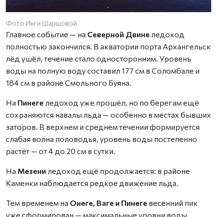
Фото Инги Шаршовой
Главное событие — на
Северной Двине
ледоход
полностью закончился. В акватории порта Архангельск
лёд ушёл, течение стало односторонним. Уровень
воды на полную воду составил 177 см в Соломбале и
184 см в районе Смольного Буяна.
На
Пинеге
ледоход уже прошёл, но по берегам ещё
сохраняются навалы льда — особенно в местах бывших
заторов. В верхнем и среднем течении формируется
слабая волна половодья, уровень воды постепенно
растёт — от 4 до 20 см в сутки.
На
Мезени
ледоход ещё продолжается: в районе
Каменки наблюдается редкое движение льда.
Тем временем на
Онеге, Ваге и Пинеге
весенний пик
уже сформирован — максимальные уровни воды