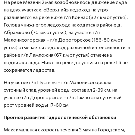
На реке Мезени 2 мая возобновилось движение льда
на двух участках. «Верхний» ледоход на утро
развивается на реке ниже г/п Койнас (327 км от устья).
Голова «нижнего» ледохода находится в районе д.
Абрамково (70 км от устья), на участке г/п
Малонисогорская – г/п Дорогорское (186-80 км от
устья) отмечается ледоход различной интенсивности, в
районе г/п Лампожня (67 км от устья) отмечена
подвижка льда. Ниже по реке до устья и на реке Пёзе
сохраняется ледостав.
На участке г/п Пустыня – г/п Малонисогорская
суточный спад уровней воды составил 2-39 см, на
участке г/п Дорогорское – г/п Лампожня суточный
рост уровней воды 17-60 см.
Прогноз развития гидрологической обстановки
Максимальная скорость течения 3 мая на Городском,