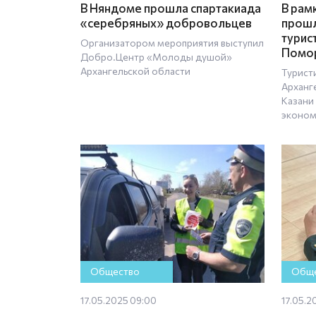
В Няндоме прошла спартакиада
В рам
«серебряных» добровольцев
прошл
турис
Организатором мероприятия выступил
Помо
Добро.Центр «Молоды душой»
Архангельской области
Турист
Арханг
Казани
эконом
Общество
Обще
17.05.2025 09:00
17.05.2