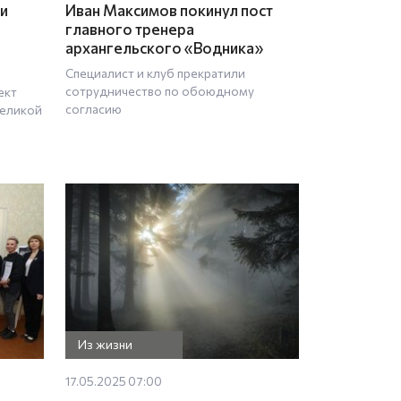
ки
Иван Максимов покинул пост
главного тренера
архангельского «Водника»
Специалист и клуб прекратили
сотрудничество по обоюдному
ект
согласию
Великой
Из жизни
17.05.2025 07:00