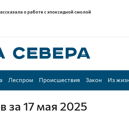
рассказала о работе с эпоксидной смолой
а
Леспром
Происшествия
Закон
Из жиз
ов
за 17 мая 2025