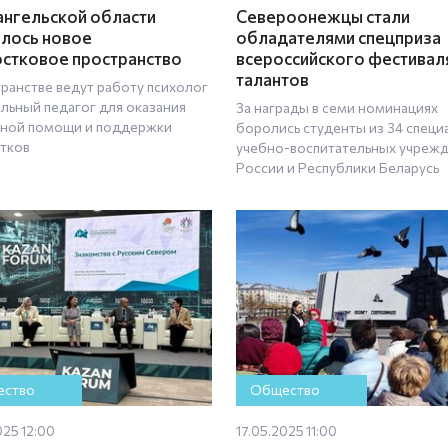
ангельской области
Североонежцы стали
лось новое
обладателями спецприза
стковое пространство
всероссийского фестивал
талантов
транстве ведут работу психолог
альный педагог для оказания
За награды в семи номинациях
ьной помощи и поддержки
боролись студенты из 34 специ
тков
учебно-воспитательных учреж
России и Республики Беларусь
ство
Общество
025 12:00
17.05.2025 11:00