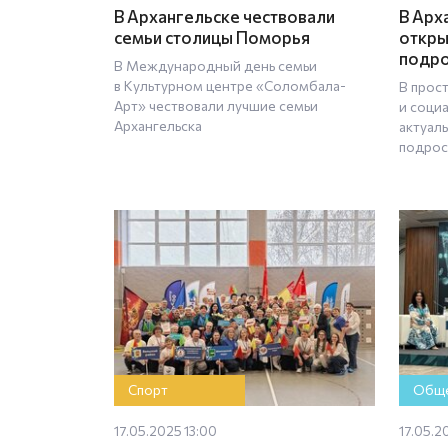
В Архангельске чествовали
В Арх
семьи столицы Поморья
откры
подро
В Международный день семьи
в Культурном центре «Соломбала-
В прос
Арт» чествовали лучшие семьи
и соци
Архангельска
актуал
подрос
Спорт
Обще
17.05.2025 13:00
17.05.2