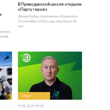
В Приводинской школе открыли
«Парту героя»
я
Жизнь бойца трагически оборвалась
23 сентября 2024 года, ему было 25
лет
альных
дений
Спорт
17.05.2025 10:00