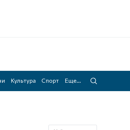
Ке
Та
ни
Культура
Спорт
Еще...