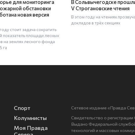
орье для мониторинга
В Сольвычегодске прошл
ожарной обстановки
V Строгановские чтения
ботана новая версия
В этом году на чтениях прозвуч
докладов в трёх секциях
году стоит задача сократить
й показатель площади лесных
в на землях лесного фонда
5 га
Спорт
Сетевое издание «Правда Сев
Колумнисты
Свидетельство о регистрации
Выдано Федеральной службой 
Моя Правда
технологий и массовых комму
Севера