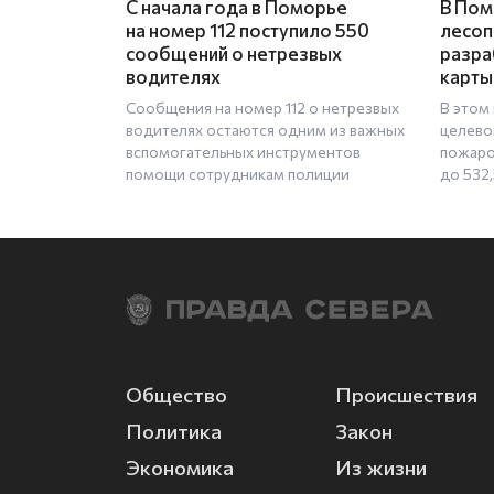
C начала года в Поморье
В Пом
на номер 112 поступило 550
лесоп
сообщений о нетрезвых
разра
водителях
карты
Сообщения на номер 112 о нетрезвых
В этом 
водителях остаются одним из важных
целево
вспомогательных инструментов
пожаро
помощи сотрудникам полиции
до 532,
Общество
Происшествия
Политика
Закон
Экономика
Из жизни