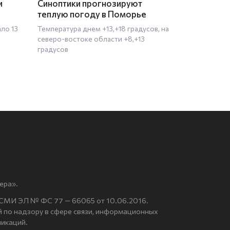
и
Синоптики прогнозируют
теплую погоду в Поморье
ало 13
Температура днем +13,+18 градусов, на
северо-востоке области +8,+13
градусов
ера».
 СМИ ЭЛ № ФС 77 — 66065 от 10.06.2016.
по надзору в сфере связи, информационных
никаций.