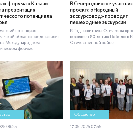
ках форума в Казани
В Северодвинске участни
а презентация
проекта «Народный
тического потенциала
экскурсовод» проводят
рья
пешеходные экскурсии
ический потенциал
В Год защитника Отечества про
ельской области представили в
посвящён 80‑летию Победы в 
 на Международном
Отечественной войне
ическом форуме
ство
Общество
025 08:25
17.05.2025 07:55