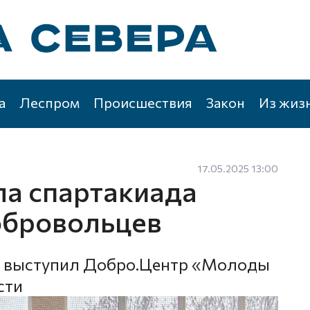
а
Леспром
Происшествия
Закон
Из жиз
17.05.2025 13:00
а спартакиада
обровольцев
я выступил Добро.Центр «Молоды
сти