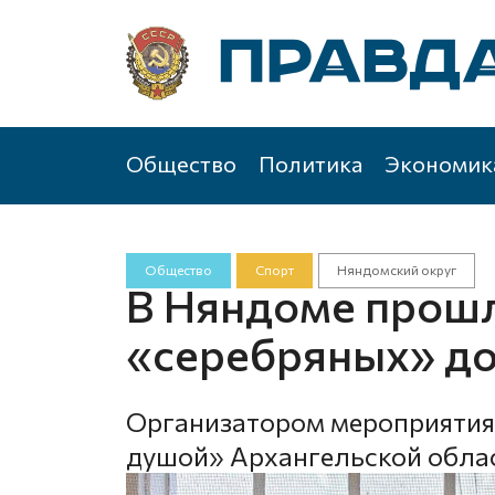
Общество
Политика
Экономик
Общество
Спорт
Няндомский округ
В Няндоме прошл
«серебряных» д
Организатором мероприяти
душой» Архангельской обла