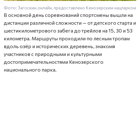
Фото: Загоскин.онлайн, предоставлено Кенозерским нацпарком
В основной день соревнований спортсмены вышли на
дистанции различной сложности — от детского старта и
шестикилометрового забега до трейлов на 15, 30 и 53
километра. Маршруты проходили по лесным тропам
вдоль озёр и исторических деревень, знакомя
участников с природными и культурными
достопримечательностями Кенозерского
национального парка.
Новинкой этого года стал заплыв «Кенозерье Swim»,
который прошёл 2 августа на Масельгском озере.
Любители плавания преодолели дистанции в 1, 2 и 3
километра. Соревнования были организованы при
поддержке Федерации зимнего плавания
Архангельской области и стали новым этапом развития
спортивно-туристического проекта.