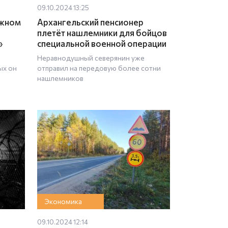
09.10.2024 13:25
ёжном
Архангельский пенсионер
плетёт нашлемники для бойцов
»
специальной военной операции
Неравнодушный северянин уже
ых он
отправил на передовую более сотни
нашлемников
Экономика
09.10.2024 12:14