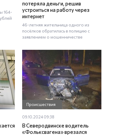
потеряла деньги, решив
устроиться на работу через
ы 164-
интернет
рублей
46-летняя жительница одного из
посёлков обратилась в полицию с
заявлением о мошенничестве
Происшествия
09.10.2024 09:38
жается
В Северодвинске водитель
«Фольксвагена» врезался