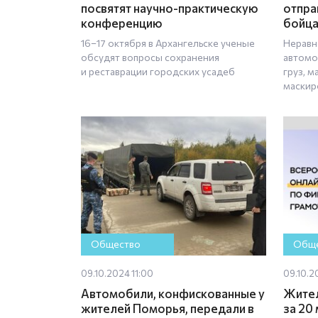
посвятят научно-практическую
отпра
конференцию
бойца
16–17 октября в Архангельске ученые
Неравн
обсудят вопросы сохранения
автомо
и реставрации городских усадеб
груз, м
маскир
Общество
Обще
09.10.2024 11:00
09.10.2
Автомобили, конфискованные у
Жител
жителей Поморья, передали в
за 20