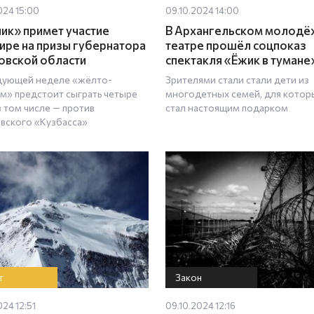
024 15:00
09.10.2024 14:00
ик» примет участие
В Архангельском молод
нире на призы губернатора
театре прошёл соцпоказ
овской области
спектакля «Ёжик в тумане
дующей неделе «жёлто-
Зрителями стали стали дети из
м» предстоит сыграть четыре
многодетных семей, для котор
в том числе — против
стал настоящим подарком
вского «Кузбасса»
т
Закон
024 12:51
09.10.2024 12:16