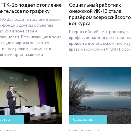
ТГК-2» подает отопление
Социальный работник
ангельске по графику
онежской ИК-16 стала
призёром всероссийского
ГК-2» подает отопление всему
конкурса
 фонду и другим объектам
льска в зоне своей
Всероссийский смотр-конкурс
твенности. Возникающие в ходе
профессионального мастерств
атации вопросы решаются
прошёл в Вологодском институ
ативном режиме совместно
права и экономики ФСИН Росси
щными организациями
ство
Общество