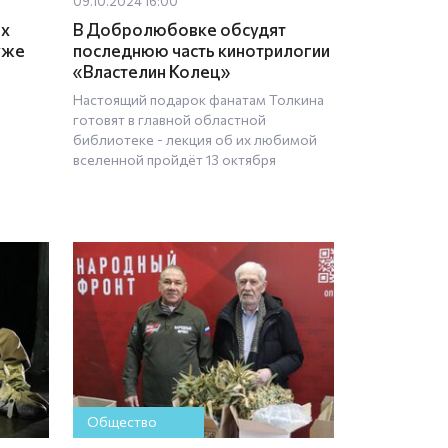
09.10.2024 16:00
ах
В Добролюбовке обсудят
уже
последнюю часть кинотрилогии
«Властелин Колец»
Настоящий подарок фанатам Толкина
готовят в главной областной
библиотеке - лекция об их любимой
вселенной пройдёт 13 октября
Общество