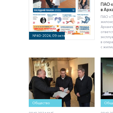
ПАО «
в Арх
ПАО «Т
жилому
Арханге
ответс
№40-2024, 09 октября
эксплу
в опер
с жили
Общество
Обще