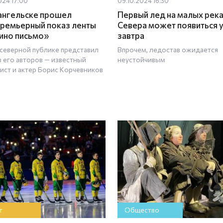
024 17:00
09.10.2024 16:30
ангельске прошел
Первый лед на малых рек
ремьерный показ ленты
Севера может появиться 
но письмо»
завтра
северной публике представил
Впрочем, ледостав ожидается
з его авторов — известный
неустойчивым
ист и актер Борис Корчевников
т
Общество