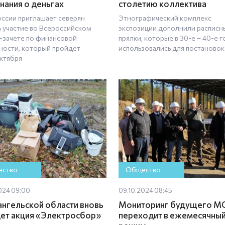
знания о деньгах
столетию коллектива
оссии приглашает северян
Этнографический комплекс
ь участие во Всероссийском
экспозиции дополнили расписн
-зачете по финансовой
прялки, которые в 30-е – 40-е 
ности, который пройдет
использовались для постановок
октября
ство
Общество
024 09:00
09.10.2024 08:45
ангельской области вновь
Мониторинг будущего М
ет акция «Электросбор»
переходит в ежемесячны