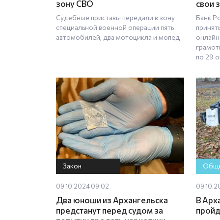
зону СВО
свои 
Судебные приставы передали в зону
Банк Р
специальной военной операции пять
принят
автомобилей, два мотоцикла и мопед
онлайн
грамот
по 29 
Закон
Обще
09.10.2024 09:02
09.10.2
Два юноши из Архангельска
В Арх
предстанут перед судом за
пройд