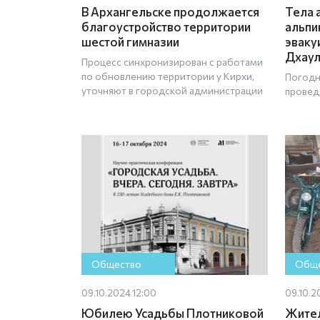
В Архангельске продолжается
Тела 
благоустройство территории
альпи
шестой гимназии
эваку
Дхаул
Процесс синхронизирован с работами
по обновлению территории у Кирхи,
Погодн
уточняют в городской администрации
провед
Общество
Обще
09.10.2024 12:00
09.10.2
Юбилею Усадьбы Плотниковой
Жител