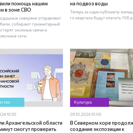
вили помощь нашим
на подвоз воды
м в зоне СВО
Теперь за один кубометр жильц
го квартала будут платить 708 
одушные северяне отправляют
били, собирают гуманитарный
астерят окопные свечи и
овочные сети
ство
Культура
024 10:30
09.10.2024 10:00
и Архангельской области
В Северном хоре продол
 минут смогут проверить
создание экспозиции к