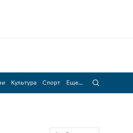
Ке
Та
ни
Культура
Спорт
Еще...