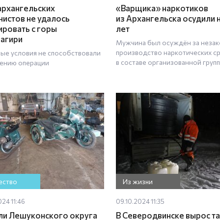
архангельских
«Варщика» наркотиков
нистов не удалось
из Архангельска осудили н
ировать с горы
лет
агири
Мужчина был осуждён за неза
производство наркотических с
ые условия не способствовали
в составе организованной груп
ению операции
ство
Из жизни
024 11:46
09.10.2024 11:35
и Лешуконского округа
В Северодвинске вырос т