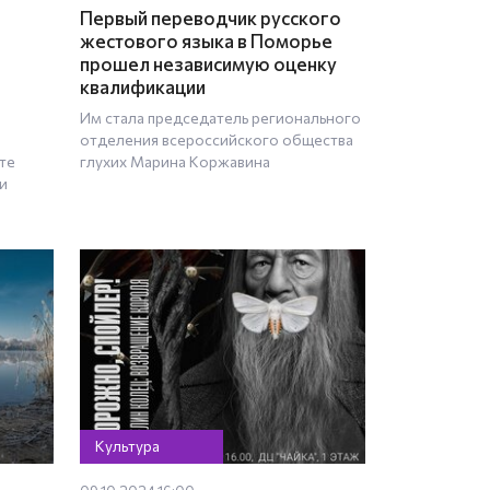
Первый переводчик русского
жестового языка в Поморье
прошел независимую оценку
квалификации
Им стала председатель регионального
а
отделения всероссийского общества
те
глухих Марина Коржавина
и
Культура