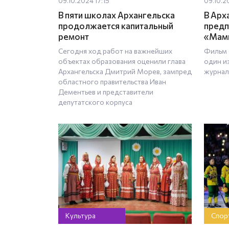
09.10.2024 17:15
09.10.2
В пяти школах Архангельска
В Арх
продолжается капитальный
предп
ремонт
«Мами
Сегодня ход работ на важнейших
Фильм 
объектах образования оценили глава
один и
Архангельска Дмитрий Морев, зампред
журнал
областного правительства Иван
Дементьев и представители
депутатского корпуса
Культура
Спор