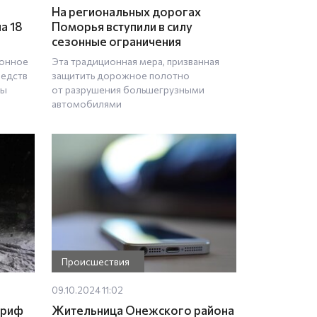
На региональных дорогах
а 18
Поморья вступили в силу
сезонные ограничения
конное
Эта традиционная мера, призванная
редств
защитить дорожное полотно
пы
от разрушения большегрузными
автомобилями
Происшествия
09.10.2024 11:02
ариф
Жительница Онежского района