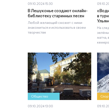
09.10.2024 15:30
09.10.2
В Лешуконье создают онлайн-
«Водн
библиотеку старинных песен
в тур
Ульян
Любой желающий сможет с ними
знакомиться и использовать в своем
На сле
творчестве
зелёны
матча, 
кемеро
Общество
Спор
09.10.2024 13:00
09.10.2