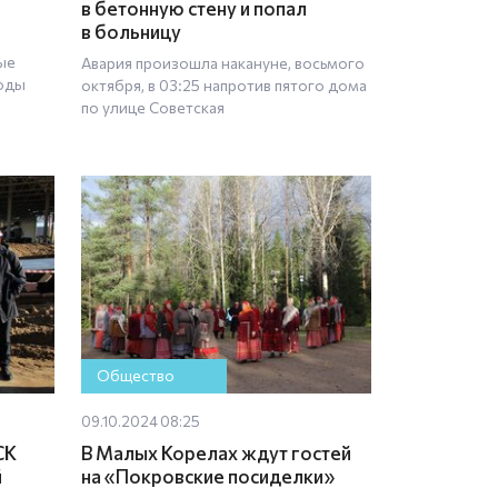
в бетонную стену и попал
в больницу
ые
Авария произошла накануне, восьмого
годы
октября, в 03:25 напротив пятого дома
по улице Советская
Общество
09.10.2024 08:25
СК
В Малых Корелах ждут гостей
й
на «Покровские посиделки»