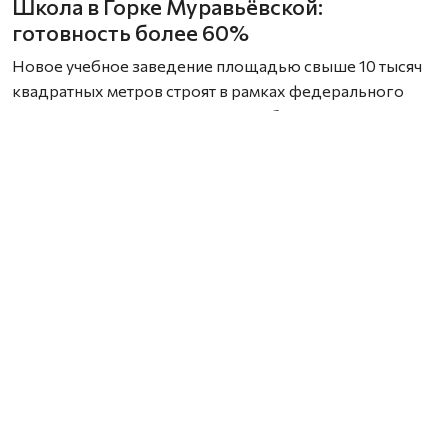
Школа в Горке Муравьёвской:
готовность более 60%
Новое учебное заведение площадью свыше 10 тысяч
квадратных метров строят в рамках федерального
проекта «Создание условий для обучения, отдыха
и оздоровления детей и молодёжи» (госпрограмма
«Развитие образования»). Строительство началось
в 2023 году, но из‑за перебоев с финансированием
сроки ввода в эксплуатацию пришлось перенести.
Сейчас строительная готовность школы
превышает 60%. На площадке работают 70 человек.
Строители выполнили основной объём мероприятий
и перешли к следующим этапам: они занимаются
устройством фасада, внутренней отделкой, монтажом
внутренних сетей — электрики, отопления, вентиляции,
водопровода и канализации, а также
благоустройством территории.