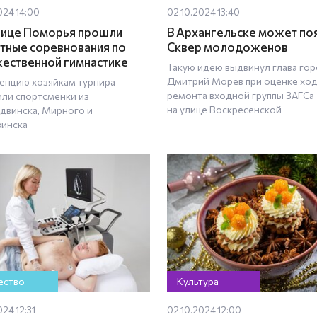
024 14:00
02.10.2024 13:40
лице Поморья прошли
В Архангельске может по
тные соревнования по
Сквер молодоженов
ественной гимнастике
Такую идею выдвинул глава го
Дмитрий Морев при оценке хо
енцию хозяйкам турнира
ремонта входной группы ЗАГСа
или спортсменки из
на улице Воскресенской
двинска, Мирного и
инска
ство
Культура
024 12:31
02.10.2024 12:00