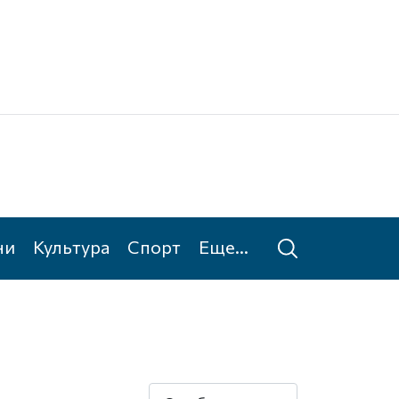
Ке
Та
ни
Культура
Спорт
Еще...