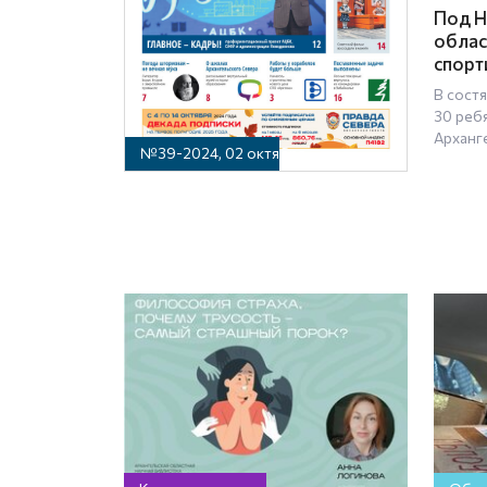
Под Н
облас
спорт
В сост
30 реб
Арханг
№39-2024, 02 октября