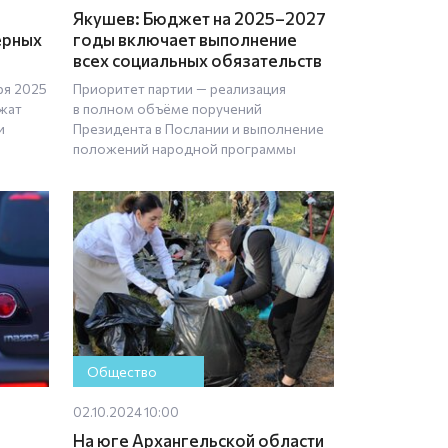
Якушев: Бюджет на 2025–2027
ерных
годы включает выполнение
всех социальных обязательств
ря 2025
Приоритет партии — реализация
жат
в полном объёме поручений
и
Президента в Послании и выполнение
положений народной программы
Общество
02.10.2024 10:00
На юге Архангельской области