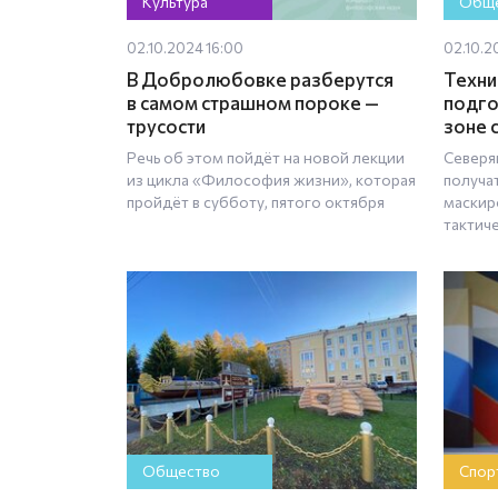
Культура
Обще
02.10.2024 16:00
02.10.2
В Добролюбовке разберутся
Техн
в самом страшном пороке —
подго
трусости
зоне 
Речь об этом пойдёт на новой лекции
Северя
из цикла «Философия жизни», которая
получа
пройдёт в субботу, пятого октября
маскир
тактич
Общество
Спор