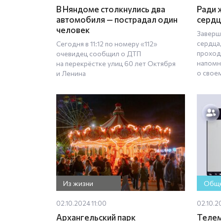
В Няндоме столкнулись два
Ради 
автомобиля — пострадал один
сердц
человек
Заверш
сердца
Сегодня в 11:12 по номеру «112»
проходи
очевидец сообщил о ДТП
напомн
на перекрёстке улиц 60 лет Октября
о свое
и Ленина
Из жизни
Обще
02.10.2024 11:00
02.10.2
Архангельский парк
Телем