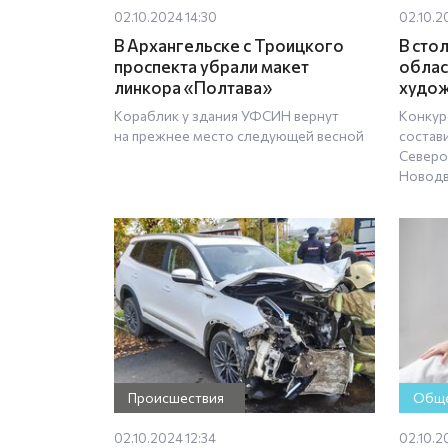
02.10.2024 14:30
02.10.2
В Архангельске с Троицкого
В сто
проспекта убрали макет
облас
линкора «Полтава»
худож
Кораблик у здания УФСИН вернут
Конкур
на прежнее место следующей весной
состав
Северо
Новодв
Происшествия
Обще
02.10.2024 12:34
02.10.2