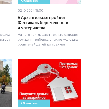
Общество
02.10.2024 15:00
В Архангельске пройдет
Фестиваль беременности
и материнства
няющим
На него приглашают тех, кто ожидает
ектора
рождения ребенка, а также молодых
родителей детей до трех лет
Общество