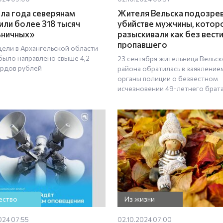
ала года северянам
Жителя Вельска подозрев
или более 318 тысяч
убийстве мужчины, котор
ьничных»
разыскивали как без вест
пропавшего
 цели в Архангельской области
было направлено свыше 4,2
23 сентября жительница Вельс
рдов рублей
района обратилась в заявление
органы полиции о безвестном
исчезновении 49-летнего брат
ство
Из жизни
024 07:55
02.10.2024 07:00