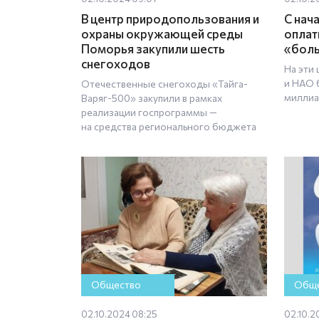
В центр природопользования и
С нач
охраны окружающей среды
оплат
Поморья закупили шесть
«бол
снегоходов
На эти
и НАО 
Отечественные снегоходы «Тайга-
миллиа
Варяг-500» закупили в рамках
реализации госпрограммы —
на средства регионального бюджета
Общество
Обще
02.10.2024 08:25
02.10.2