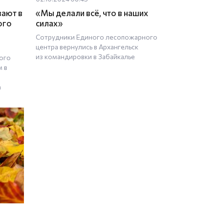
ают в
«Мы делали всё, что в наших
ого
силах»
и
Сотрудники Единого лесопожарного
центра вернулись в Архангельск
из командировки в Забайкалье
кого
м в
а