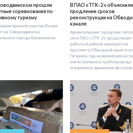
оводвинском прошли
В ПАО «ТГК-2» объяснили
тные соревнования по
продление сроков
ивному туризму
реконструкции на Обвод
канале
язании приняли участие более
ят из Северодвинска,
Архангельские городские тепл
ельска и города бумажников
сети ПАО «ТГК-2» продолжают
работы в районе перекрестка
проспекта Обводный канал и у
Гагарина, где на время реконст
магистрального трубопровода
ограничено движение автотран