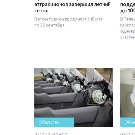
аттракционов завершил летний
подде
сезон
до 10
В этом году он продлился с 15 мая
В Теле
по 30 сентября
пригла
одновр
участн
Общество
Обще
02.10.2024 09:07
02.10.2