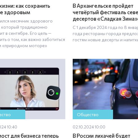
жизни: как сохранить
В Архангельске пройдет
е здоровым
четвёртый фестиваль сев
десертов «Сладкая Зима»
ился месячник здорового
, который традиционно
С 1 декабря 2024 года по 8 янва
т в сентябре. Его цель —
года рестораны города предло
ить о том, как важно заботиться
гостям новые десерты и напитк
м «природном моторе»
ство
Общество
024 10:40
02.10.2024 10:00
ост для бизнеса теперь
В России лихачей будет