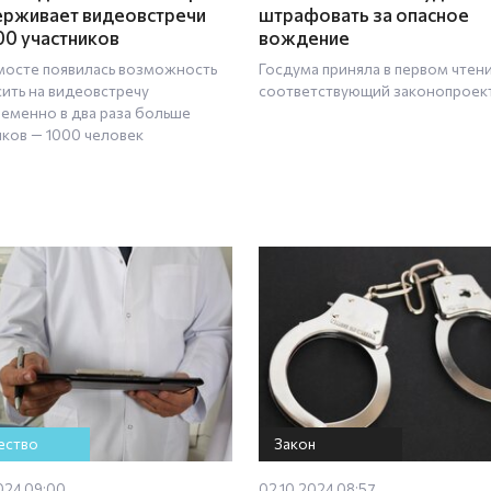
рживает видеовстречи
штрафовать за опасное
00 участников
вождение
мосте появилась возможность
Госдума приняла в первом чтен
сить на видеовстречу
соответствующий законопроек
еменно в два раза больше
иков — 1000 человек
ство
Закон
024 09:00
02.10.2024 08:57