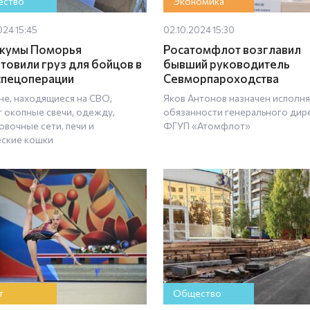
ство
Экономика
024 15:45
02.10.2024 15:30
икумы Поморья
Росатомфлот возглавил
товили груз для бойцов в
бывший руководитель
спецоперации
Севморпароходства
не, находящиеся на СВО,
Яков Антонов назначен испол
т окопные свечи, одежду,
обязанности генерального дир
овочные сети, печи и
ФГУП «Атомфлот»
еские кошки
т
Общество