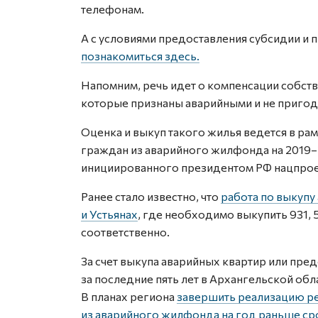
телефонам.
А с условиями предоставления субсидии и
познакомиться здесь.
Напомним, речь идет о компенсации собс
которые признаны аварийными и не пригодн
Оценка и выкуп такого жилья ведется в р
граждан из аварийного жилфонда на 2019–
инициированного президентом РФ нацпрое
Ранее стало известно, что
работа по выкупу
и Устьянах
, где необходимо выкупить 931,
соответственно.
За счет выкупа аварийных квартир или пре
за последние пять лет в Архангельской обл
В планах региона
завершить реализацию р
из аварийного жилфонда на год раньше ср