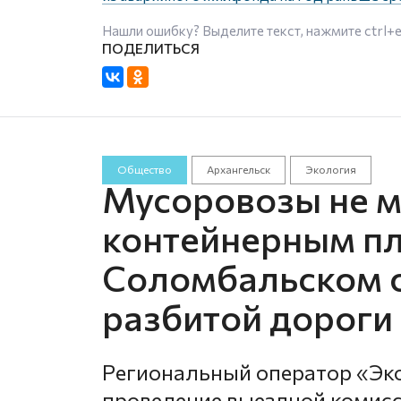
Нашли ошибку? Выделите текст, нажмите
ctrl+
Общество
Архангельск
Экология
Мусоровозы не мо
контейнерным п
Соломбальском о
разбитой дороги
Региональный оператор «Эк
проведение выездной комисс