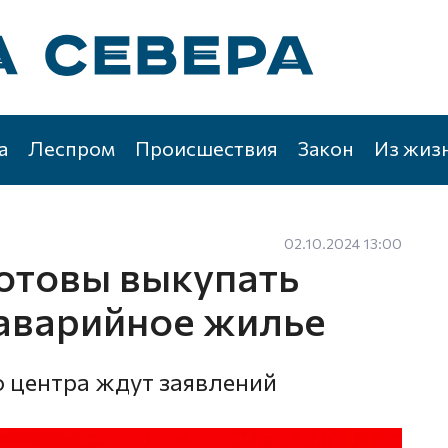
а
Леспром
Происшествия
Закон
Из жиз
02.10.2024 13:00
готовы выкупать
 аварийное жилье
 центра ждут заявлений