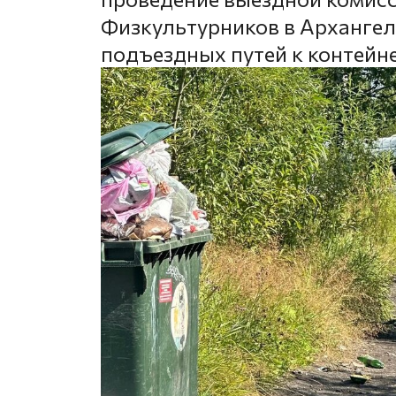
Физкультурников в Архангель
подъездных путей к контей