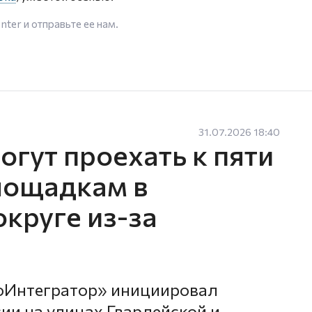
enter
и отправьте ее нам.
31.07.2026 18:40
гут проехать к пяти
лощадкам в
круге из-за
оИнтегратор» инициировал
ии на улицах Гвардейской и