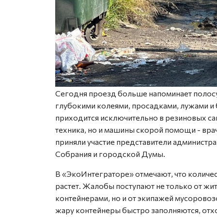
Сегодня проезд больше напоминает полосу 
глубокими колеями, просадками, лужами и 
приходится исключительно в резиновых сап
техника, но и машины скорой помощи - вр
приняли участие представители администра
Собрания и городской Думы.
В «ЭкоИнтеграторе» отмечают, что количе
растет. Жалобы поступают не только от ж
контейнерами, но и от экипажей мусоровоз
жару контейнеры быстро заполняются, отхо