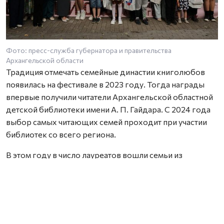
Фото: пресс-служба губернатора и правительства
Архангельской области
Традиция отмечать семейные династии книголюбов
появилась на фестивале в 2023 году. Тогда награды
впервые получили читатели Архангельской областной
детской библиотеки имени А. П. Гайдара. С 2024 года
выбор самых читающих семей проходит при участии
библиотек со всего региона.
В этом году в число лауреатов вошли семьи из
Архангельска, Новодвинска, Вельска, Холмогорского,
Пинежского, Котласского и Мезенского округов.
Награды им вручила заместитель министра культуры и
туризма Архангельской области Анна Фофанова.