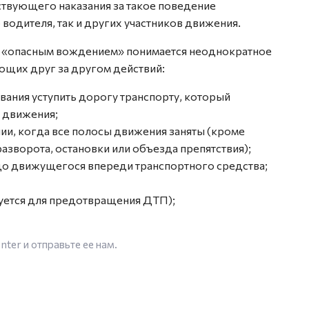
тствующего наказания за такое поведение
водителя, так и других участников движения.
од «опасным вождением» понимается неоднократное
щих друг за другом действий:
ания уступить дорогу транспорту, который
 движения;
ии, когда все полосы движения заняты (кроме
разворота, остановки или объезда препятствия);
о движущегося впереди транспортного средства;
буется для предотвращения ДТП);
enter
и отправьте ее нам.