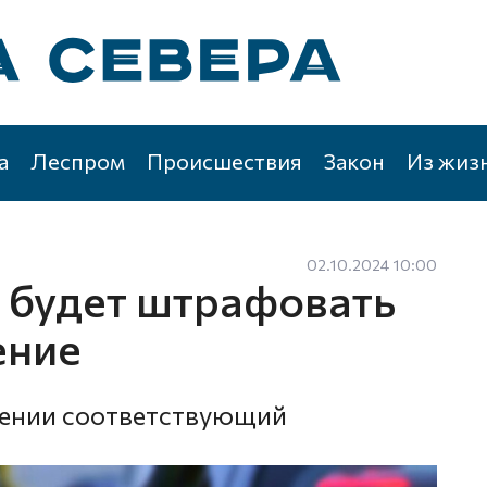
а
Леспром
Происшествия
Закон
Из жиз
02.10.2024 10:00
й будет штрафовать
ение
тении соответствующий