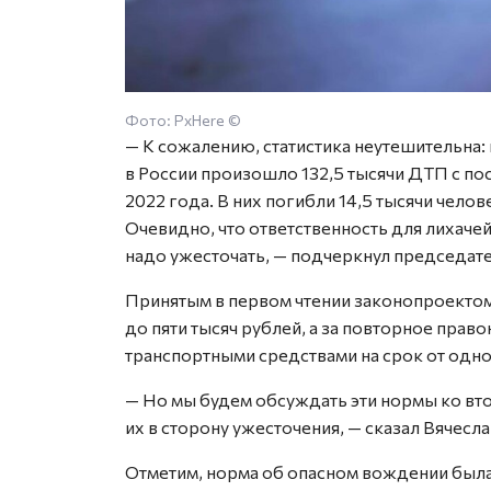
Фото: PxHere ©
— К сожалению, статистика неутешительна: 
в России произошло 132,5 тысячи ДТП с по
2022 года. В них погибли 14,5 тысячи челов
Очевидно, что ответственность для лихаче
надо ужесточать, — подчеркнул председат
Принятым в первом чтении законопроектом
до пяти тысяч рублей, а за повторное пра
транспортными средствами на срок от одно
— Но мы будем обсуждать эти нормы ко вт
их в сторону ужесточения, — сказал Вячесл
Отметим, норма об опасном вождении был