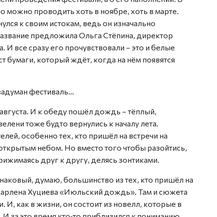
о можно проводить хоть в ноябре, хоть в марте.
улся к своим истокам, ведь он изначально
название предложила Ольга Стёпина, директор
И все сразу его прочувствовали – это и белые
ст бумаги, который ждёт, когда на нём появятся
 задуман фестиваль…
августа. И к обеду пошёл дождь – тёплый,
зелени тоже будто вернулись к началу лета.
лей, особенно тех, кто пришёл на встречи на
ткрытым небом. Но вместо того чтобы разойтись,
рижимаясь друг к другу, делясь зонтиками.
наковый, думаю, большинство из тех, кто пришёл на
 Марлена Хуциева «Июльский дождь». Там и сюжета
. И, как в жизни, он состоит из новелл, которые в
 И за это время кто‑то приблизился к пониманию