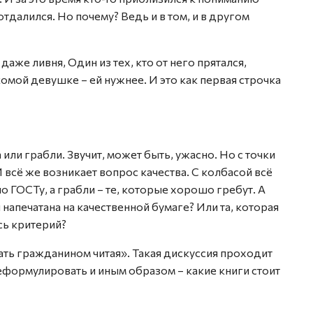
отдалился. Но почему? Ведь и в том, и в другом
аже ливня, Один из тех, кто от него прятался,
мой девушке – ей нужнее. И это как первая строчка
 или грабли. Звучит, может быть, ужасно. Но с точки
И всё же возникает вопрос качества. С колбасой всё
по ГОСТу, а грабли – те, которые хорошо гребут. А
я напечатана на качественной бумаге? Или та, которая
сь критерий?
ать гражданином читая». Такая дискуссия проходит
ормулировать и иным образом – какие книги стоит