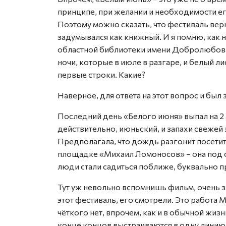
принципе, при желании и необходимости ег
Поэтому можно сказать, что фестиваль верн
задумывался как книжный. И я помню, как 
областной библиотеки имени Добролюбова. 
ночи, которые в июле в разгаре, и белый ли
первые строки. Какие?
Наверное, для ответа на этот вопрос и был
Последний день «Белого июня» выпал на 2 
действительно, июньский, и запахи свежей 
Предполагала, что дождь разгонит посетите
площадке «Михаил Ломоносов» – она под о
люди стали садиться поближе, буквально п
Тут уж невольно вспомнишь фильм, очень з
этот фестиваль, его смотрели. Это работа
чёткого нет, впрочем, как и в обычной жизни
конце концов выстраиваются в одну линию.