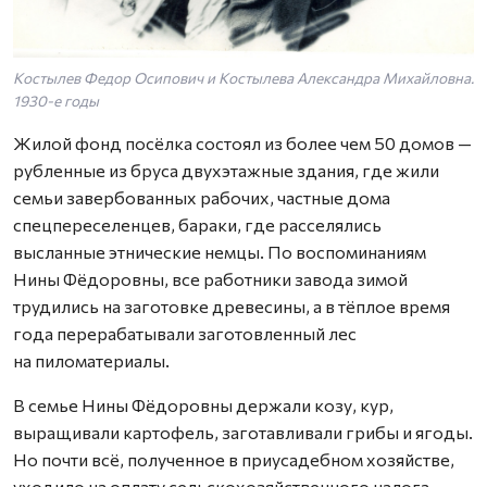
Костылев Федор Осипович и Костылева Александра Михайловна.
1930-е годы
Жилой фонд посёлка состоял из более чем 50 домов —
рубленные из бруса двухэтажные здания, где жили
семьи завербованных рабочих, частные дома
спецпереселенцев, бараки, где расселялись
высланные этнические немцы. По воспоминаниям
Нины Фёдоровны, все работники завода зимой
трудились на заготовке древесины, а в тёплое время
года перерабатывали заготовленный лес
на пиломатериалы.
В семье Нины Фёдоровны держали козу, кур,
выращивали картофель, заготавливали грибы и ягоды.
Но почти всё, полученное в приусадебном хозяйстве,
уходило на оплату сельскохозяйственного налога.