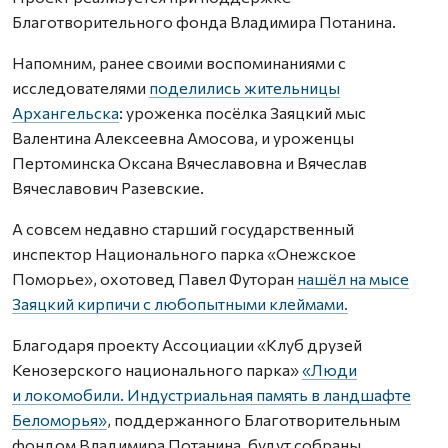
Благотворительного фонда Владимира Потанина.
Напомним, ранее своими воспоминаниями с
исследователями
поделились жительницы
Архангельска
: уроженка посёлка Заяцкий мыс
Валентина Алексеевна Амосова, и уроженцы
Пертоминска Оксана Вячеславовна и Вячеслав
Вячеславович Разевские.
А совсем недавно старший государственный
инспектор Национального парка «Онежское
Поморье», охотовед Павел Футоран
нашёл на мысе
Заяцкий кирпичи с любопытными клеймами.
Благодаря проекту Ассоциации «Клуб друзей
Кенозерского национального парка»
«Люди
и локомобили. Индустриальная память в ландшафте
Беломорья»
, поддержанного Благотворительным
фондом Владимира Потанина, будут собраны