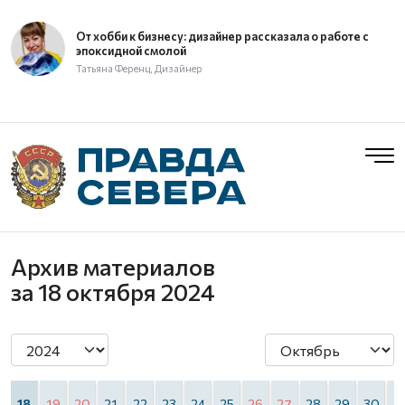
От хобби к бизнесу: дизайнер рассказала о работе с
эпоксидной смолой
Татьяна Ференц, Дизайнер
Архив материалов
за 18 октября 2024
7
18
19
20
21
22
23
24
25
26
27
28
29
30
3