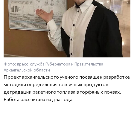
Фото: пресс-служба Губернатора и Правительства
Архангельской области
Проект архангельского ученого посвящен разработке
методики определения токсичных продуктов
деградации ракетного топлива в торфяных почвах.
Работа рассчитана на два года.
Как отмечает исследователь, проблема особенно
актуальна для территорий, где расположены районы
падения отработавших ступеней ракет. Торфяные
почвы способны необратимо связывать широкий