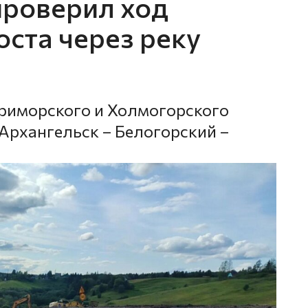
проверил ход
ста через реку
риморского и Холмогорского
 Архангельск – Белогорский –