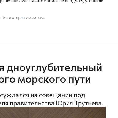
аничения массы автомобиля не вводятся, уточнили
enter
и отправьте ее нам.
ся дноуглубительный
ого морского пути
бсуждался на совещании под
ля правительства Юрия Трутнева.