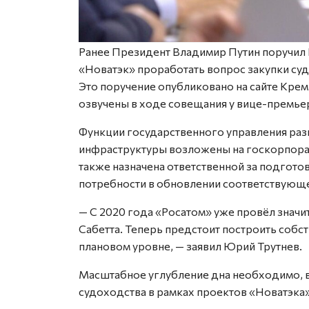
Ранее Президент Владимир Путин поручил 
«Новатэк» проработать вопрос закупки су
Это поручение опубликовано на сайте Кре
озвучены в ходе совещания у вице-премье
Функции государственного управления разв
инфраструктуры возложены на госкорпорац
также назначена ответственной за подгот
потребности в обновлении соответствующе
— С 2020 года «Росатом» уже провёл знач
Сабетта. Теперь предстоит построить собст
плановом уровне, — заявил Юрий Трутнев.
Масштабное углубление дна необходимо, в
судоходства в рамках проектов «Новатэка»