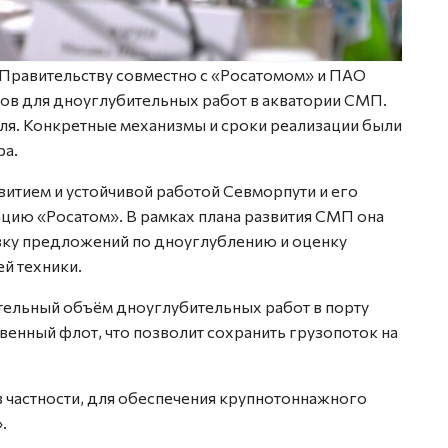
Правительству совместно с «Росатомом» и ПАО
дов для дноуглубительных работ в акватории СМП.
мля. Конкретные механизмы и сроки реализации были
ра.
итием и устойчивой работой Севморпути и его
ию «Росатом». В рамках плана развития СМП она
овку предложений по дноуглублению и оценку
й техники.
ительный объём дноуглубительных работ в порту
венный флот, что позволит сохранить грузопоток на
 частности, для обеспечения крупнотоннажного
.