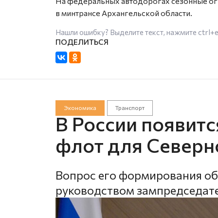
На федеральных автодорогах сезонные огр
в минтрансе Архангельской области.
Нашли ошибку? Выделите текст, нажмите
ctrl+
Экономика
Транспорт
В России появит
флот для Северн
Вопрос его формирования о
руководством зампредседате