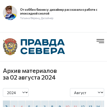
От хобби к бизнесу: дизайнер рассказала о работе с
эпоксидной смолой
Татьяна Ференц, Дизайнер
Архив материалов
за 02 августа 2024
2
3
4
5
6
7
8
9
10
11
12
13
14
1