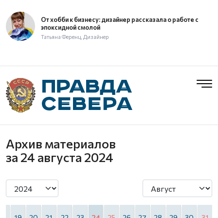
От хобби к бизнесу: дизайнер рассказала о работе с
эпоксидной смолой
Татьяна Ференц, Дизайнер
Архив материалов
за 24 августа 2024
18
19
20
21
22
23
24
25
26
27
28
29
30
31