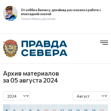
От хобби к бизнесу: дизайнер рассказала о работе с
эпоксидной смолой
Татьяна Ференц, Дизайнер
Архив материалов
за 05 августа 2024
5
6
7
8
9
10
11
12
13
14
15
16
17
1