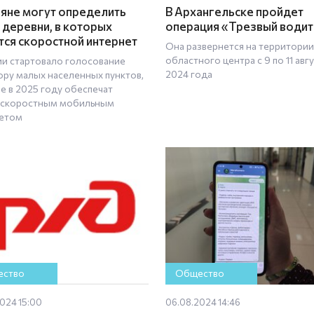
яне могут определить
В Архангельске пройдет
и деревни, в которых
операция «Трезвый води
тся скоростной интернет
Она развернется на территории
областного центра с 9 по 11 авг
ии стартовало голосование
2024 года
ору малых населенных пунктов,
е в 2025 году обеспечат
скоростным мобильным
етом
ство
Общество
024 15:00
06.08.2024 14:46