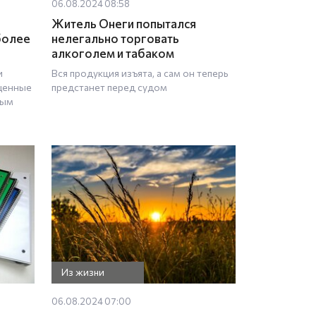
06.08.2024 08:58
Житель Онеги попытался
более
нелегально торговать
алкоголем и табаком
и
Вся продукция изъята, а сам он теперь
щенные
предстанет перед судом
ным
Из жизни
06.08.2024 07:00