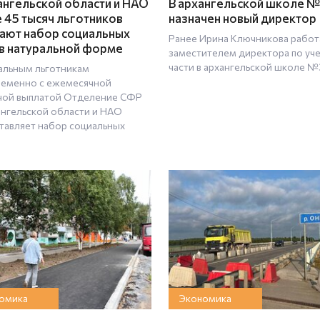
ангельской области и НАО
В архангельской школе №
 45 тысяч льготников
назначен новый директор
ают набор социальных
Ранее Ирина Ключникова работ
 в натуральной форме
заместителем директора по уч
части в архангельской школе №
льным льготникам
еменно с ежемесячной
ой выплатой Отделение СФР
ангельской области и НАО
тавляет набор социальных
омика
Экономика