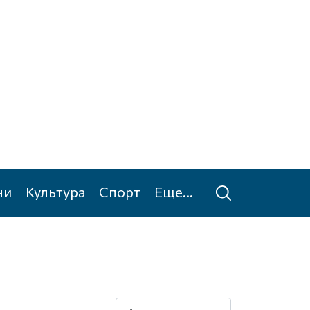
Ке
Та
ни
Культура
Спорт
Еще...