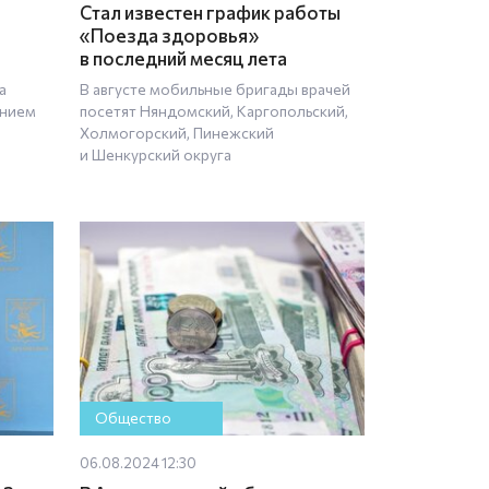
Стал известен график работы
«Поезда здоровья»
в последний месяц лета
а
В августе мобильные бригады врачей
ением
посетят Няндомский, Каргопольский,
Холмогорский, Пинежский
и Шенкурский округа
Общество
06.08.2024 12:30