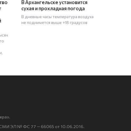
тво
В Архангельске установится
т
сухая и прохладная погода
В дневные часы температура воздуха
й
не поднимется выше +18 градусов
ысяч
го
м,
ера».
 СМИ ЭЛ № ФС 77 — 66065 от 10.06.2016.