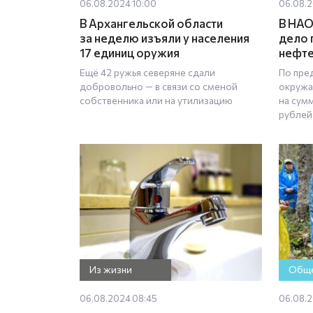
06.08.2024 10:00
06.08.2
В Архангельской области
В НАО
за неделю изъяли у населения
дело 
17 единиц оружия
нефт
Ещё 42 ружья северяне сдали
По пре
добровольно — в связи со сменой
окружа
собственника или на утилизацию
на сум
рублей
Из жизни
Обще
06.08.2024 08:45
06.08.2