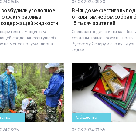
024 09:45
06.08.2024 09:30
 возбудили уголовное
В Няндоме фестиваль под
по факту разлива
открытым небом собрал 
есодержащей жидкости
15 тысяч зрителей
дварительным оценкам,
Специально для фестиваля был
ющей среде нанесен ущерб
созданы новые проекты, посвя
му не менее полумиллиона
Русскому Северу и его культур
кодам
ство
Общество
024 08:25
06.08.2024 07:55