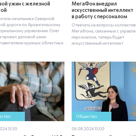
ой ужин с железной
МегаФон внедрил
гой
искусственный интеллект
в работу с персоналом
итель начальника Северной
ой дороги по Архангельскому
Отвечать на вопросы коллектив
ориальному управлению Олег
МегаФона, связанные с управл
в провел деловой ужин
персоналом, теперь будет
ставителями крупных областных
искусственный интеллект
ство
Общество
024 13:30
06.08.2024 13:00