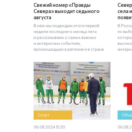
Свежий номер «Правды
Север
Севера» выходит седьмого
села 
августа
появи
В нём мы подводим итоги первой
В Росс
недели последнего месяца лета
по выб
и рассказываем о самых важных
которы
и интересных событиях,
высоко
произошедших в регионе и в стране
интерн
Спорт
Обще
06.08.2024 15:30
06.08.2