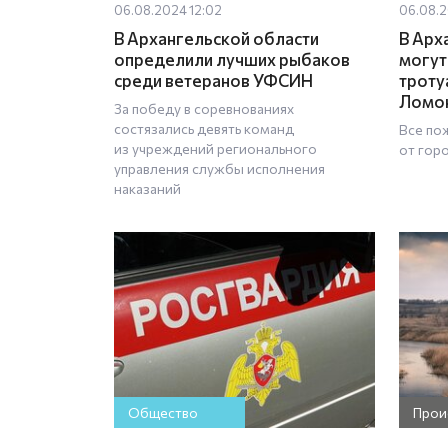
06.08.2024 12:02
06.08.2
В Архангельской области
В Арх
определили лучших рыбаков
могут
среди ветеранов УФСИН
троту
Ломо
За победу в соревнованиях
состязались девять команд
Все по
из учреждений регионального
от гор
управления службы исполнения
наказаний
Общество
Прои