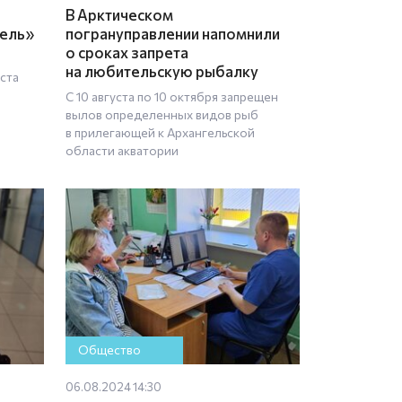
В Арктическом
тель»
погрануправлении напомнили
о сроках запрета
на любительскую рыбалку
уста
С 10 августа по 10 октября запрещен
вылов определенных видов рыб
в прилегающей к Архангельской
области акватории
Общество
06.08.2024 14:30