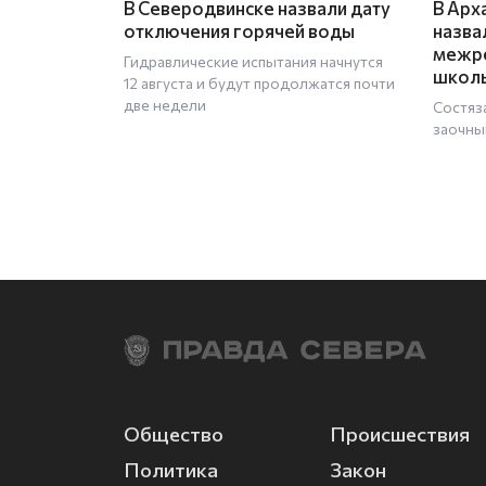
В Северодвинске назвали дату
В Арх
отключения горячей воды
назва
межре
Гидравлические испытания начнутся
школь
12 августа и будут продолжатся почти
две недели
Состяз
заочны
Общество
Происшествия
Политика
Закон