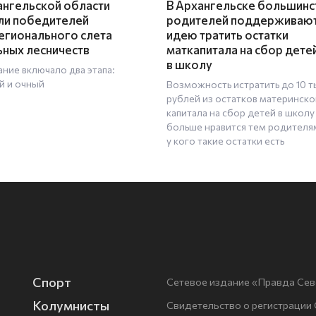
ангельской области
В Архангельске большинс
ли победителей
родителей поддерживаю
гионального слета
идею тратить остатки
ных лесничеств
маткапитала на сбор дете
в школу
ание включало два этапа:
й и очный
Возможность истратить до 10 т
рублей из остатков материнско
капитала на сбор детей в школу
больше нравится тем родителя
у кого такие остатки есть
Спорт
Сетевое издание «Правда Сев
Колумнисты
Свидетельство о регистрации