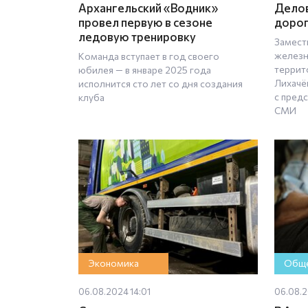
Архангельский «Водник»
Делов
провел первую в сезоне
доро
ледовую тренировку
Замест
железн
Команда вступает в год своего
террит
юбилея — в январе 2025 года
Лихачё
исполнится сто лет со дня создания
с пред
клуба
СМИ
Экономика
Обще
06.08.2024 14:01
06.08.2