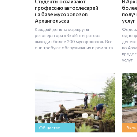
Студенты осваивают
В Арх
профессию автослесарей
более
на базе мусоровозов
получ
Архангельска
услуг
Каждый день на маршруты
Федера
регоператора «ЭкоИнтегратор»
одновр
выходит более 200 мусоровозов. Все
денежн
они требуют обслуживания и ремонта
по Арх
предос
услуг
Общество
Экон