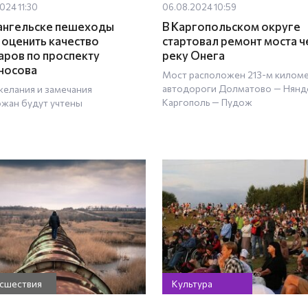
024 11:30
06.08.2024 10:59
ангельске пешеходы
В Каргопольском округе
 оценить качество
стартовал ремонт моста ч
аров по проспекту
реку Онега
носова
Мост расположен 213-м килом
автодороги Долматово — Нянд
желания и замечания
Каргополь — Пудож
ожан будут учтены
сшествия
Культура