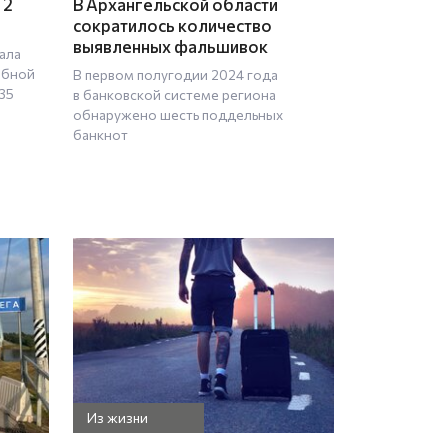
 2
В Архангельской области
сократилось количество
выявленных фальшивок
ала
ебной
В первом полугодии 2024 года
35
в банковской системе региона
обнаружено шесть поддельных
банкнот
Из жизни