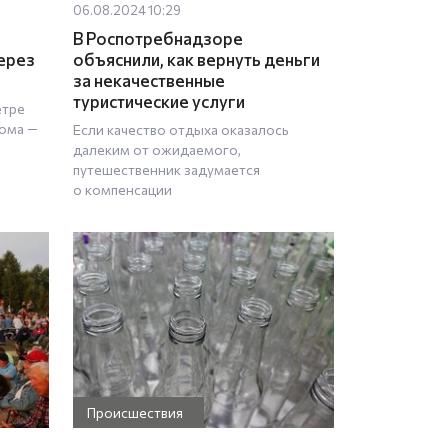
06.08.2024 10:29
В Роспотребнадзоре
ерез
объяснили, как вернуть деньги
за некачественные
туристические услуги
етре
ома —
Если качество отдыха оказалось
далеким от ожидаемого,
путешественник задумается
о компенсации
Происшествия