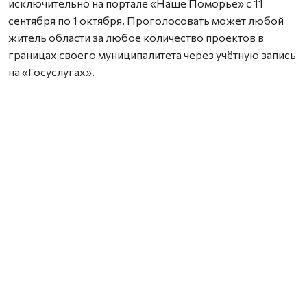
исключительно на портале «Наше Поморье» с 11
сентября по 1 октября. Проголосовать может любой
житель области за любое количество проектов в
границах своего муниципалитета через учётную запись
на «Госуслугах».
Также важно заранее согласовать земельный участок с
местной администрацией — работы можно проводить
только на территории, находящейся в муниципальной
собственности.
Координатором проекта стала выпускница программы
«Защитники. Под крылом Архангела» Елена Слобода.
Она отметила, что для успешного прохождения
конкурса важно правильно оформить заявку,
подготовить полный пакет документов и получить
поддержку жителей на собрани.
Проект «Комфортное Поморье» инициирован