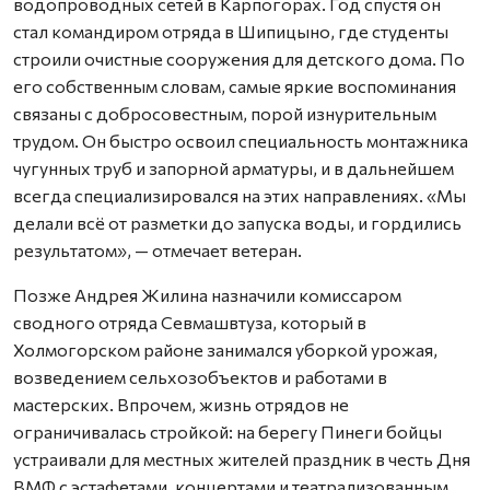
водопроводных сетей в Карпогорах. Год спустя он
стал командиром отряда в Шипицыно, где студенты
строили очистные сооружения для детского дома. По
его собственным словам, самые яркие воспоминания
связаны с добросовестным, порой изнурительным
трудом. Он быстро освоил специальность монтажника
чугунных труб и запорной арматуры, и в дальнейшем
всегда специализировался на этих направлениях. «Мы
делали всё от разметки до запуска воды, и гордились
результатом», — отмечает ветеран.
Позже Андрея Жилина назначили комиссаром
сводного отряда Севмашвтуза, который в
Холмогорском районе занимался уборкой урожая,
возведением сельхозобъектов и работами в
мастерских. Впрочем, жизнь отрядов не
ограничивалась стройкой: на берегу Пинеги бойцы
устраивали для местных жителей праздник в честь Дня
ВМФ с эстафетами, концертами и театрализованным