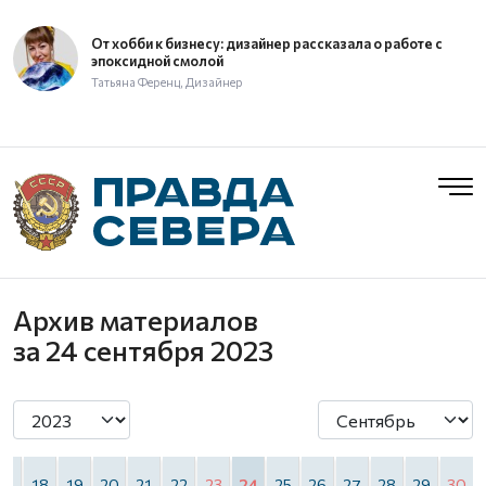
От хобби к бизнесу: дизайнер рассказала о работе с
эпоксидной смолой
Татьяна Ференц, Дизайнер
Архив материалов
за 24 сентября 2023
17
18
19
20
21
22
23
24
25
26
27
28
29
30