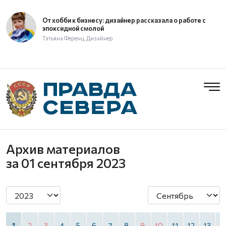
От хобби к бизнесу: дизайнер рассказала о работе с
эпоксидной смолой
Татьяна Ференц, Дизайнер
Архив материалов
за 01 сентября 2023
1
2
3
4
5
6
7
8
9
10
11
12
13
1