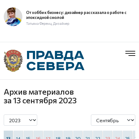
От хобби к бизнесу: дизайнер рассказала о работе с
эпоксидной смолой
Татьяна Ференц, Дизайнер
Архив материалов
за 13 сентября 2023
2
13
14
15
16
17
18
19
20
21
22
23
24
25
2