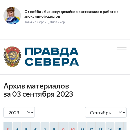
От хобби к бизнесу: дизайнер рассказала о работе с
эпоксидной смолой
Татьяна Ференц, Дизайнер
Архив материалов
за 03 сентября 2023
3
4
5
6
7
8
9
10
11
12
13
14
15
1