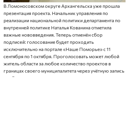
В Ломоносовском округе Архангельска уже прошла
презентация проекта. Начальник управления по
реализации национальной политики департамента по
внутренней политике Наталья Кованина отметила
важные нововведения. Теперь отменён сбор
подписей: голосование будет проходить
исключительно на портале «Наше Поморье» с 11
сентября по 1 октября. Проголосовать может любой
житель области за любое количество проектов в
границах своего муниципалитета через учётную запись
на «Госуслугах».
Также важно заранее согласовать земельный участок с
местной администрацией — работы можно проводить
только на территории, находящейся в муниципальной
собственности.
Координатором проекта стала выпускница программы