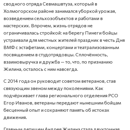
сводного отряда Севмашвтуза, который в
Холмогорском районе занимался уборкой урожая,
возведением сельхозобъектов и работами в
мастерских. Впрочем, жизнь отрядов не
ограничивалась стройкой: на берегу Пинеги бойцы
устраивали для местных жителей праздник в честь Дня
ВМФ с эстафетами, концертами и театрализованным
посвящением в студотрядовцы. Сплочённость,
взаимовыручка и дружба — то, что, по признанию
Жилина, осталось с ним навсегда.
С 2014 года он руководит советом ветеранов, став
связующим звеном между поколениями. Как
подчёркивает глава регионального отделения РСО
Егор Иванов, ветераны передают нынешним бойцам
бесценный опыт и сохраняют память об истоках
движения.
Главным детищем Андрея Жилина стала двухтомная