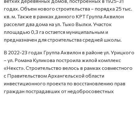
ветхих деревянных домов, построенных в 1925-31
годах. Объем нового строительства – порядка 25 тыс.
кв. м. Также в рамках данного КРТ Группа Аквилон
расселит два дома на ул. Тыко Вылки. Участок
площадью 0,3 га остается муниципальным и
предназначен для строительства средней школы.
В 2022-23 годах Группа Аквилон в районе ул. Урицкого
– ул. Романа Куликова построила жилой комплекс
«Некст». Строительство велось в рамках совместного
с Правительством Архангельской области
инвестиционного проекта по восстановлению прав
граждан пострадавших от недобросовестных
действий застройщиков. В соответствии с областным
законом Группа Аквилон получила в аренду данный
участок выплатил денежные компенсации дольщикам,
обманутым несколькими другими застройщиками.
Сейчас по проектам комплексного развития