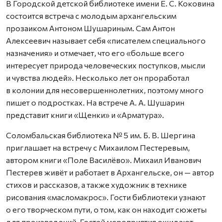
В Городской детской библиотеке имени Е. С. Коковина
состоится встреча с молодым архангельским
прозаиком Антоном Шушариным. Сам Антон
Алексеевич называет себя «писателем специального
назначения» и отмечает, что его «больше всего
интересует природа человеческих поступков, мысли
и чувства людей». Несколько лет он проработал
в колонии для несовершеннолетних, поэтому много
пишет о подростках. На встрече А. А. Шушарин
представит книги «Щенки» и «Арматура».
Соломбальская библиотека № 5 им. Б. В. Шергина
приглашает на встречу с Михаилом Пестеревым,
автором книги «Поле Василёво». Михаил Иванович
Пестерев живёт и работает в Архангельске, он — автор
стихов и рассказов, а также художник в технике
рисования «масломакрос». Гости библиотеки узнают
о его творческом пути, о том, как он находит сюжеты
для произведений. Гостей мероприятия ожидают