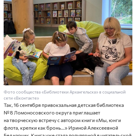
Фото сообщества «Библиотеки Архангельска» в социальной
сети «Вконтакте»
Так, 16 сентября привокзальная детская библиотека
№ 8 Ломоносовского округа приглашает
на творческую встречу с автором книги «Мы, юнги
флота, крепки как бронь…» Ириной Алексеевной
Беднарчик. Книга уже стала популярной в читательской