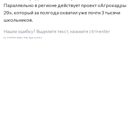
Параллельно в регионе действует проект «Агрокадры
29», который за полгода охватил уже почти 3 тысячи
школьников.
Нашли ошибку? Выделите текст, нажмите
ctrl+enter
и отправьте ее нам.
Общество
Происшествия
Спорт
Политика
Закон
Колумнисты