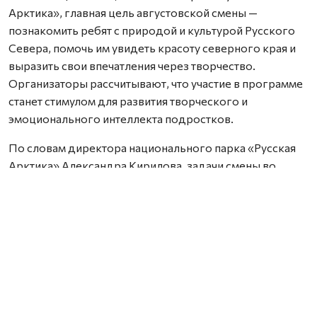
Арктика», главная цель августовской смены —
познакомить ребят с природой и культурой Русского
Севера, помочь им увидеть красоту северного края и
выразить свои впечатления через творчество.
Организаторы рассчитывают, что участие в программе
станет стимулом для развития творческого и
эмоционального интеллекта подростков.
По словам директора национального парка «Русская
Арктика» Александра Кирилова, задачи смены во
многом сохраняются: детям продолжают
рассказывать об истории России, природоохранной
деятельности и особенностях северной природы.
Однако в этот раз вместо научных приборов
участникам предложили творческие инструменты —
мольберты, блокноты, фотоаппараты и смартфоны.
— Задача этой смены не сильно отличается от