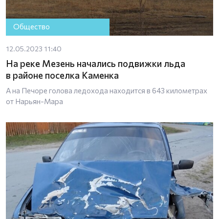
Общество
12.05.2023 11:40
На реке Мезень начались подвижки льда
в районе поселка Каменка
А на Печоре голова ледохода находится в 643 километрах
от Нарьян-Мара