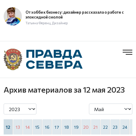
От хобби к бизнесу: дизайнер рассказала о работе с
эпоксидной смолой
Татьяна Ференц, Дизайнер
Архив материалов
за 12 мая 2023
1
12
13
14
15
16
17
18
19
20
21
22
23
24
2