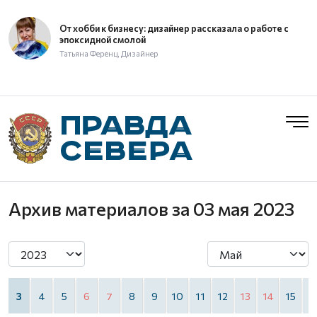
От хобби к бизнесу: дизайнер рассказала о работе с
эпоксидной смолой
Татьяна Ференц, Дизайнер
Архив материалов
за 03 мая 2023
3
4
5
6
7
8
9
10
11
12
13
14
15
1