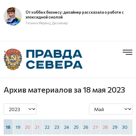
От хобби к бизнесу: дизайнер рассказала о работе с
эпоксидной смолой
Татьяна Ференц, Дизайнер
Архив материалов
за 18 мая 2023
7
18
19
20
21
22
23
24
25
26
27
28
29
30
3