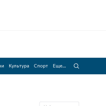
Ке
Та
ни
Культура
Спорт
Еще...