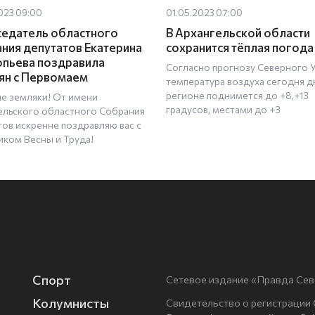
023 09:00
01.05.2023 07:00
едатель областного
В Архангельской области
ния депутатов Екатерина
сохранится тёплая погода
пьева поздравила
Согласно прогнозу Северного
ян с Первомаем
температура воздуха сегодня д
регионе поднимется до +8,+13
е земляки! От имени
градусов, местами до +3
ельского областного Собрания
тов искренне поздравляю вас с
иком Весны и Труда!
Спорт
Сетевое издание «Правда Сев
Колумнисты
Свидетельство о регистрации