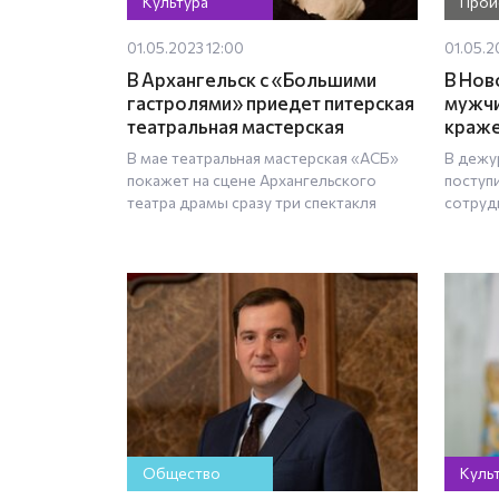
Культура
Прои
01.05.2023 12:00
01.05.2
В Архангельск с «Большими
В Нов
гастролями» приедет питерская
мужчи
театральная мастерская
краже
В мае театральная мастерская «АСБ»
В дежу
покажет на сцене Архангельского
поступ
театра драмы сразу три спектакля
сотруд
Общество
Куль