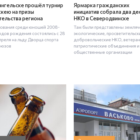
ангельске прошёл турнир
Ярмарка гражданских
ккею на призы
инициатив собрала два де
тельства региона
НКО в Северодвинске
ования среди юношей 2008-
Там были представлены земляч
одов рождения состоялись с 28
экологические, просветительск
преля на льду Дворца спорта
добровольческие НКО, ветеран
оюзов
патриотические объединения и
общественные организации