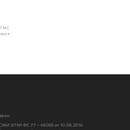
 УГМС
нём в
ера».
 СМИ ЭЛ № ФС 77 — 66065 от 10.06.2016.