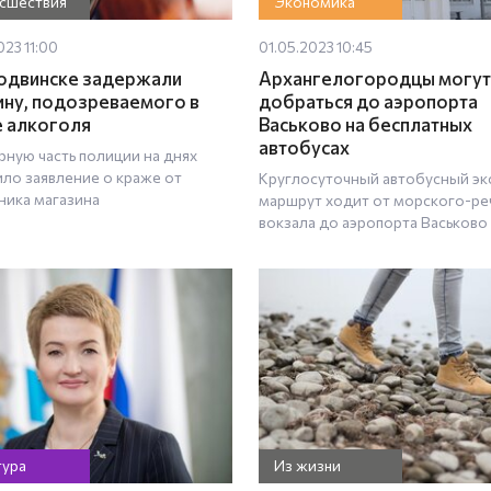
сшествия
Экономика
023 11:00
01.05.2023 10:45
одвинске задержали
Архангелогородцы могут
ну, подозреваемого в
добраться до аэропорта
 алкоголя
Васьково на бесплатных
автобусах
рную часть полиции на днях
ило заявление о краже от
Круглосуточный автобусный эк
ника магазина
маршрут ходит от морского-ре
вокзала до аэропорта Васьково
тура
Из жизни