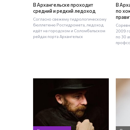
В Архангельске проходит
В Арх
средний и редкий ледоход
по хо
прави
Согласно свежему гидрологическому
бюллетеню Росгидромета, ледоход
Соревн
идёт на городском и Соломбальском
2009 г
рейдах порта Архангельск
по 30 а
профс