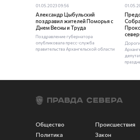
01.05.2023 09:56
01.05.2
Александр Цыбульский
Предс
поздравил жителей Поморья с
Собра
Днем Весны и Труда
Проко
север
Поздравление губернатора
опубликовала пресс-служба
Дороги
правительства Архангельской области
Арханг
депута
праздн
Общество
Происшествия
Политика
Закон