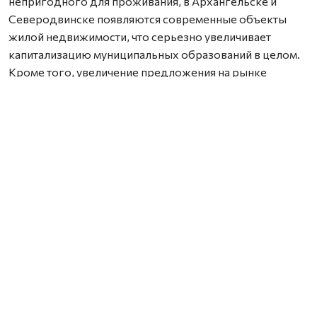
непригодного для проживания, в Архангельске и
Северодвинске появляются современные объекты
жилой недвижимости, что серьезно увеличивает
капитализацию муниципальных образований в целом.
Кроме того, увеличение предложения на рынке
новостроек объективно является сдерживающим
фактором роста цен на новое жилье. - говорит
председатель Правления Группы Аквилон Александр
Фролов.
Всего в рамках КРТ будет построено около 300 тыс. кв.
м нового жилья. Общий объем инвестиций Группы
Аквилон по этой программе составит 38,7 млрд. рублей
Нашли ошибку? Выделите текст, нажмите
ctrl+enter
и отправьте ее нам.