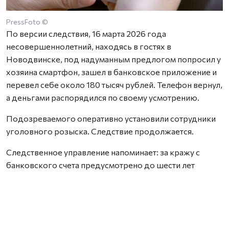
PressFoto ©
По версии следствия, 16 марта 2026 года
несовершеннолетний, находясь в гостях в
Новодвинске, под надуманным предлогом попросил у
хозяина смартфон, зашел в банковское приложение и
перевел себе около 180 тысяч рублей. Телефон вернул,
а деньгами распорядился по своему усмотрению.
Подозреваемого оперативно установили сотрудники
уголовного розыска. Следствие продолжается.
Следственное управление напоминает: за кражу с
банковского счета предусмотрено до шести лет
лишения свободы. Если вы нашли чужую банковскую
карту — сдайте ее в банк или полицию. За оплату
покупок чужой картой, снятие денег или переводы
грозит уголовная ответственность и взыскание
ущерба.