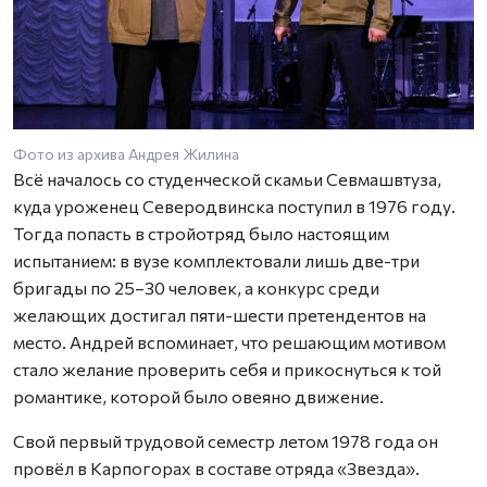
Фото из архива Андрея Жилина
Всё началось со студенческой скамьи Севмашвтуза,
куда уроженец Северодвинска поступил в 1976 году.
Тогда попасть в стройотряд было настоящим
испытанием: в вузе комплектовали лишь две-три
бригады по 25–30 человек, а конкурс среди
желающих достигал пяти-шести претендентов на
место. Андрей вспоминает, что решающим мотивом
стало желание проверить себя и прикоснуться к той
романтике, которой было овеяно движение.
Свой первый трудовой семестр летом 1978 года он
провёл в Карпогорах в составе отряда «Звезда».