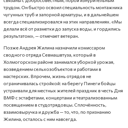
связаны с добросовестным, порой изнурительным
трудом. Он быстро освоил специальность монтажника
чугунных труб и запорной арматуры, и в дальнейшем
всегда специализировался на этих направлениях. «Мы
делали всё от разметки до запуска воды, и гордились
результатом», — отмечает ветеран.
Позже Андрея Жилина назначили комиссаром
сводного отряда Севмашвтуза, который в
Холмогорском районе занимался уборкой урожая,
возведением сельхозобъектов и работами в
мастерских. Впрочем, жизнь отрядов не
ограничивалась стройкой: на берегу Пинеги бойцы
устраивали для местных жителей праздник в честь Дня
ВМФ с эстафетами, концертами и театрализованным
посвящением в студотрядовцы. Сплочённость,
взаимовыручка и дружба — то, что, по признанию
Жилина, осталось с ним навсегда.