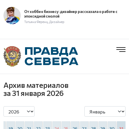
От хобби к бизнесу: дизайнер рассказала о работе с
эпоксидной смолой
Татьяна Ференц, Дизайнер
Архив материалов
за 31 января 2026
18
19
20
21
22
23
24
25
26
27
28
29
30
31