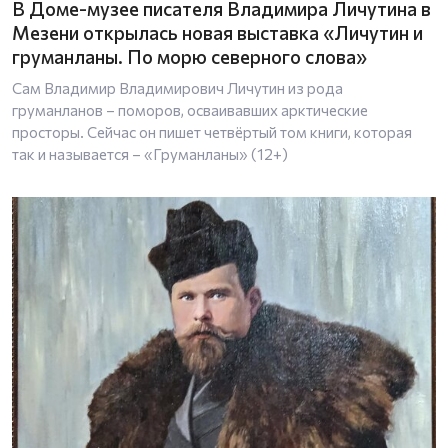
В Доме-музее писателя Владимира Личутина в
Мезени открылась новая выставка «Личутин и
груманланы. По морю северного слова»
Сам Владимир Владимирович Личутин из рода
груманланов – поморов, осваивавших арктические
просторы. Сейчас он пишет четвёртый том книги, которая
так и называется – «Груманланы» (12+)