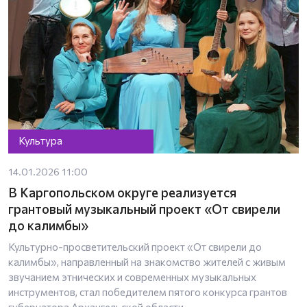
Культура
14.01.2026 11:00
В Каргопольском округе реализуется
грантовый музыкальный проект «От свирели
до калимбы»
Культурно-просветительский проект «От свирели до
калимбы», направленный на знакомство жителей с живым
звучанием этнических и современных музыкальных
инструментов, стал победителем пятого конкурса грантов
губернатора Архангельской области