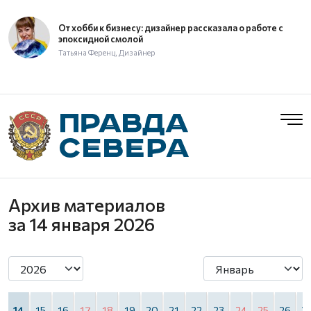
От хобби к бизнесу: дизайнер рассказала о работе с
эпоксидной смолой
Татьяна Ференц, Дизайнер
Архив материалов
за 14 января 2026
3
14
15
16
17
18
19
20
21
22
23
24
25
26
2