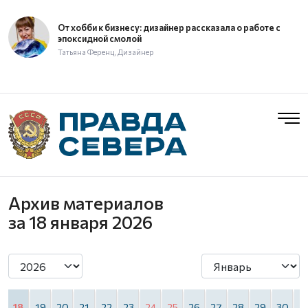
От хобби к бизнесу: дизайнер рассказала о работе с
эпоксидной смолой
Татьяна Ференц, Дизайнер
Архив материалов
за 18 января 2026
7
18
19
20
21
22
23
24
25
26
27
28
29
30
3