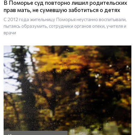
В Поморье суд повторно лишил родительских
прав мать, не сумевшую заботиться о детях
С 2012 года жительницу Поморья неустанно воспитывали,
пытаясь образумить, сотрудники органов опеки, учителя и
врачи