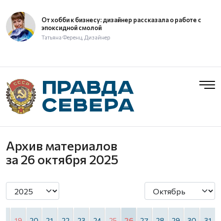
От хобби к бизнесу: дизайнер рассказала о работе с
эпоксидной смолой
Татьяна Ференц, Дизайнер
Архив материалов
за 26 октября 2025
18
19
20
21
22
23
24
25
26
27
28
29
30
31