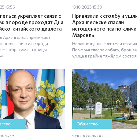
25 15:56
13.10.2025 15:30
гельск укрепляет связи с
Привязали к столбу и ушли
м: в городе проходят Дни
Архангельске спасли
йско-китайского диалога
истощённого пса по кличк
Марсель
я Архангельск принимает
ю делегацию из города
Неравнодушные жители столи
 — побратима столицы
Поморья спасли собаку, броше
я.
улице в крайне тяжёлом состоя
ство
Общество
25 15:17
13.10.2025 15:00