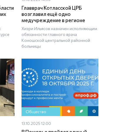
бласти
Главврач Котласской ЦРБ
ших
возглавил ещё одно
медучреждение в регионе
к
Хизри Ильясов назначен исполняющим
курсе
обязанности главного врача
Коношской центральной районной
больницы
Общество
13.10.2025 12:00
В Поморье пройдет единый