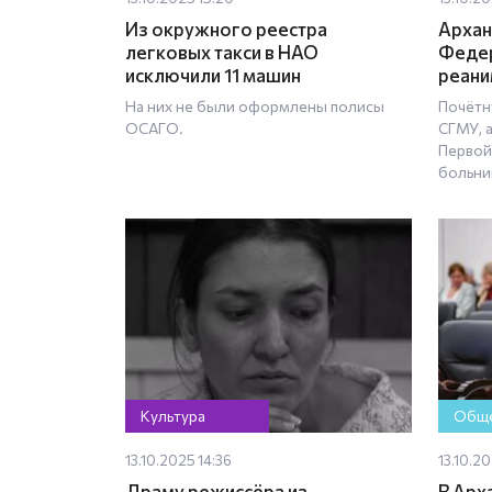
Из окружного реестра
Архан
легковых такси в НАО
Федер
исключили 11 машин
реани
На них не были оформлены полисы
Почётн
ОСАГО.
СГМУ, 
Первой
больни
Культура
Обще
13.10.2025 14:36
13.10.2
Драму режиссёра из
В Арх