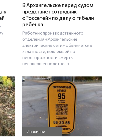
В Архангельске перед судом
для
предстанет сотрудник
ей
«Россетей» по делу о гибели
ребенка
е
ру
Работник производственного
отделения «Архангельские
электрические сети» обвиняется в
халатности, повлекшей по
неосторожности смерть
несовершеннолетнего
Из жизни