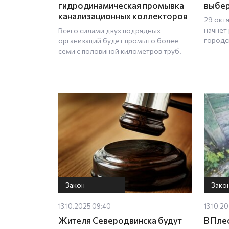
гидродинамическая промывка
выбер
канализационных коллекторов
29 октя
начнёт
Всего силами двух подрядных
городс
организаций будет промыто более
семи с половиной километров труб.
Закон
Зако
13.10.2025 09:40
13.10.2
Жителя Северодвинска будут
В Пле