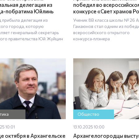
альная делегация из
победил во всероссийско
а-побратима Юйлинь
конкурсе «Свет храмов Р
д прибыла делегация из
Ученик 8В класса школы № 26 
кого города, которую
Гамаюнов стал одним из побед
вляет генеральный секретарь
всероссийского открытого
ого правительства Юй Жуйцин
конкурса‑плэнера
тика
Общество
25 10:01
13.10.2025 10:00
це октября в Архангельске
Архангелогородцы высту