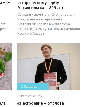
и ЕГЭ
историческому гербу
Архангельска — 245 лет
Сегодня исполняется 245 лет со дня
утверждения императрицей
авать
Екатериной II герба Архангельска —
ру в
одного из самых узнаваемых символов
Русского Севера
Общество
13.10.2025 08:25
ала
«Настроение — от слова