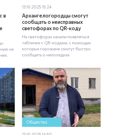
13.10.2025 15:24
: в
Архангелогородцы смогут
сообщать о неисправных
е
светофорах по QR-коду
На светофорах начали появляться
таблички с QR-кодами, с помощью
цы
которых горожане смогут быстро
нную на
сообщить о неполадках
нии.
Общество
13.10.2025 14:50