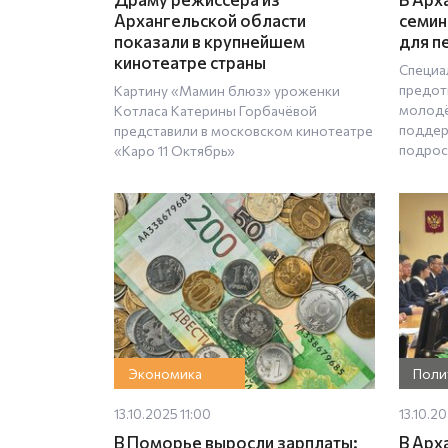
Архангельской области
семин
показали в крупнейшем
для п
кинотеатре страны
Специа
предот
Картину «Мамин блюз» уроженки
молодё
Котласа Катерины Горбачёвой
поддер
представили в московском кинотеатре
подрос
«Каро 11 Октябрь»
Экономика
Поли
13.10.2025 11:00
13.10.2
В Поморье выросли зарплаты:
В Арх