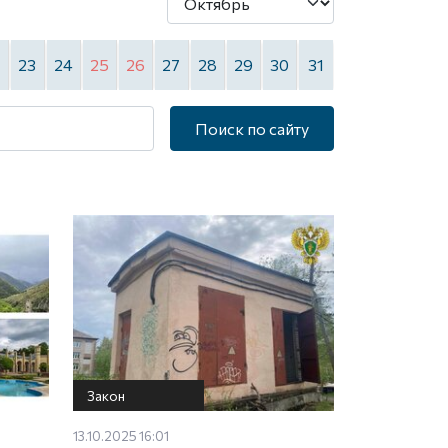
2
23
24
25
26
27
28
29
30
31
Поиск по сайту
Закон
13.10.2025 16:01