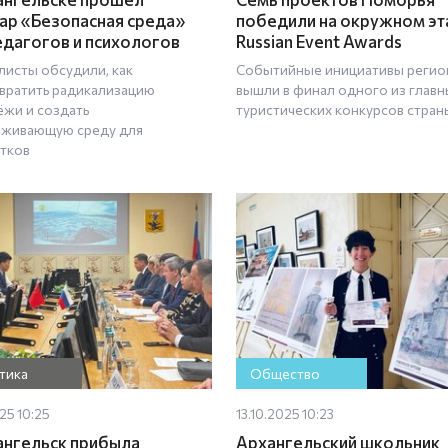
ар «Безопасная среда»
победили на окружном эт
едагогов и психологов
Russian Event Awards
листы обсудили, как
Событийные инициативы регио
вратить радикализацию
вышли в финал одного из главн
жи и создать
туристических конкурсов стран
живающую среду для
тков
тика
Общество
025 10:25
13.10.2025 10:23
ангельск прибыла
Архангельский школьник