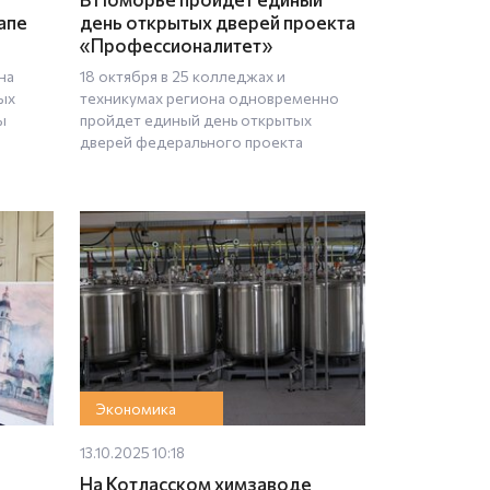
апе
день открытых дверей проекта
«Профессионалитет»
на
18 октября в 25 колледжах и
ых
техникумах региона одновременно
ы
пройдет единый день открытых
дверей федерального проекта
Экономика
13.10.2025 10:18
На Котласском химзаводе