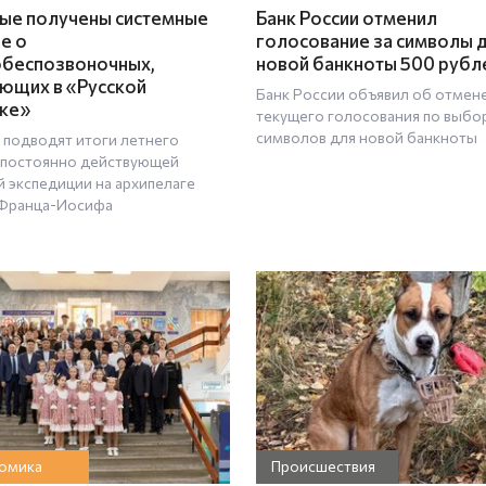
ые получены системные
Банк России отменил
е о
голосование за символы 
беспозвоночных,
новой банкноты 500 рубл
ющих в «Русской
Банк России объявил об отмен
ке»
текущего голосования по выбо
символов для новой банкноты
 подводят итоги летнего
 постоянно действующей
й экспедиции на архипелаге
Франца-Иосифа
омика
Происшествия