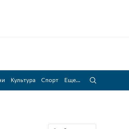
Ке
Та
ни
Культура
Спорт
Еще...