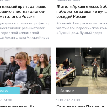
гельский врач возглавил
Жители Архангельской о
ацию анестезиологов-
поборются за звание луч
матологов России
соседей России
ую должность занял профессор
Жителей Поморья приглашают 
анестезиолог-реаниматолог
участию во Всероссийском кон
 городской клинической
«Лучший дом. Лучший двор»
цы Архангельска Михаил Киров
ство
Из жизни
025 14:00
13.10.2025 13:00
ангельске прошёл
Семь проектов Поморья