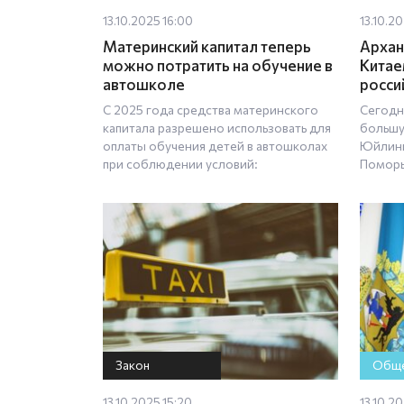
13.10.2025 16:00
13.10.20
Материнский капитал теперь
Архан
можно потратить на обучение в
Китае
автошколе
росси
С 2025 года средства материнского
Сегодн
капитала разрешено использовать для
большу
оплаты обучения детей в автошколах
Юйлинь
при соблюдении условий:
Поморь
Закон
Обще
13.10.2025 15:20
13.10.20