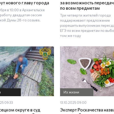
ут нового главу города
за возможность пересдач
по всем предметам
бря в 10:00 в Архангельске
 работу двадцатая сессия
Три четверти жителей города
кой Думы 28-го созыва.
поддерживают предложение
разрешить выпускникам пересд
ЕГЭ по всем предметам по выбо
том же году
н
Из жизни
025 09:33
13.10.2025 09:00
сецком округе в суд
Эксперт Роскачества назв