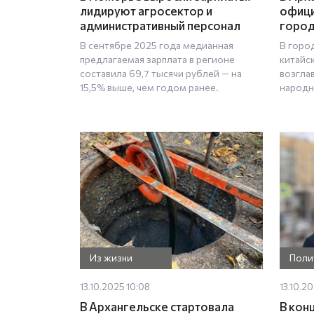
лидируют агросектор и
офици
административный персонал
город
В сентябре 2025 года медианная
В горо
предлагаемая зарплата в регионе
китайс
составила 69,7 тысячи рублей — на
возгла
15,5% выше, чем годом ранее.
народн
Из жизни
Поли
13.10.2025 10:08
13.10.20
В Архангельске стартовала
В кон