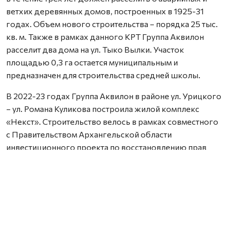
ветхих деревянных домов, построенных в 1925-31
годах. Объем нового строительства – порядка 25 тыс.
кв. м. Также в рамках данного КРТ Группа Аквилон
расселит два дома на ул. Тыко Вылки. Участок
площадью 0,3 га остается муниципальным и
предназначен для строительства средней школы.
В 2022-23 годах Группа Аквилон в районе ул. Урицкого
– ул. Романа Куликова построила жилой комплекс
«Некст». Строительство велось в рамках совместного
с Правительством Архангельской области
инвестиционного проекта по восстановлению прав
граждан пострадавших от недобросовестных
действий застройщиков. В соответствии с областным
законом Группа Аквилон получила в аренду данный
участок выплатил денежные компенсации дольщикам,
обманутым несколькими другими застройщиками.