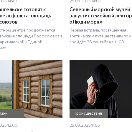
025 14:49
25.09.2025 14:00
ангельске готовят к
Северный морской музей
ке асфальта площадь
запустит семейный лекто
союзов
«Люди моря»
стном центре продолжается
Первая встреча, посвящённая
трукция площади Профсоюзов в
арктическим путешествиям пом
 арктической «Единой
пройдёт 28 сентября в 11:00
ии»
изни
Происшествия
025 12:00
25.09.2025 11:56