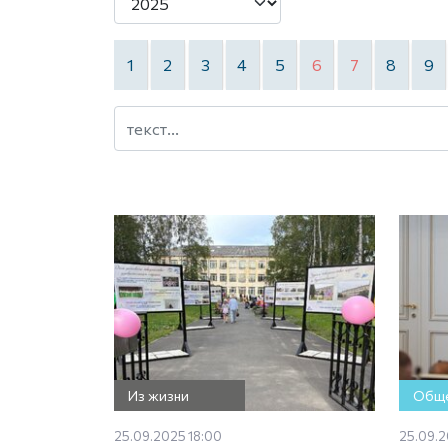
1
2
3
4
5
6
7
8
9
Из жизни
Обще
25.09.2025 18:00
25.09.2