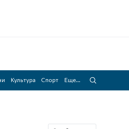
Ке
Та
ни
Культура
Спорт
Еще...