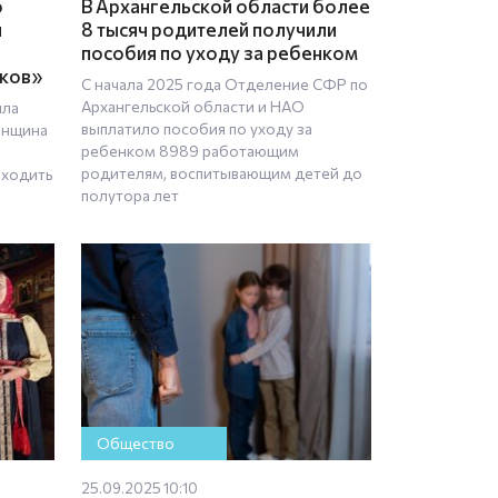
о
В Архангельской области более
и
8 тысяч родителей получили
пособия по уходу за ребенком
ков»
С начала 2025 года Отделение СФР по
Архангельской области и НАО
ила
выплатило пособия по уходу за
енщина
ребенком 8989 работающим
родителям, воспитывающим детей до
ыходить
полутора лет
Общество
25.09.2025 10:10