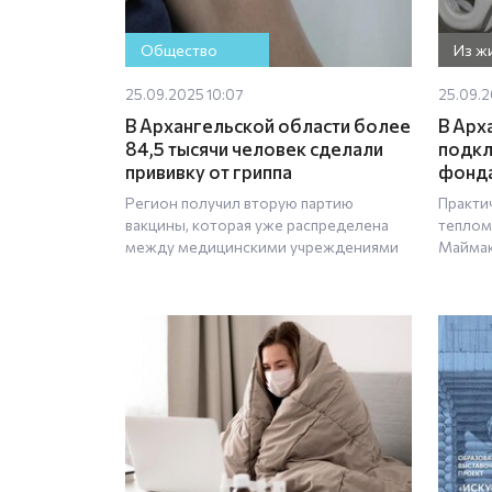
Общество
Из ж
25.09.2025 10:07
25.09.2
В Архангельской области более
В Арх
84,5 тысячи человек сделали
подк
прививку от гриппа
фонд
Регион получил вторую партию
Практи
вакцины, которая уже распределена
теплом
между медицинскими учреждениями
Маймак