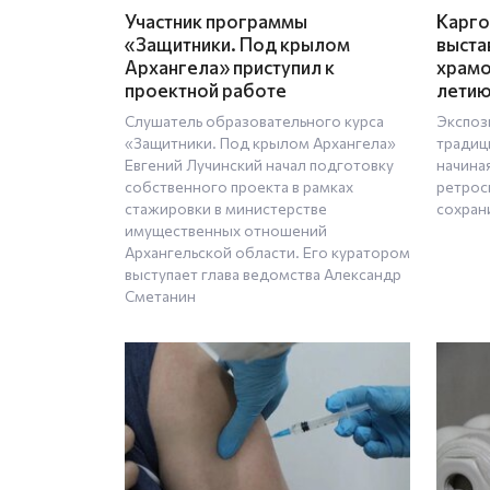
Участник программы
Карго
«Защитники. Под крылом
выста
Архангела» приступил к
храмо
проектной работе
летию
Слушатель образовательного курса
Экспоз
«Защитники. Под крылом Архангела»
традиц
Евгений Лучинский начал подготовку
начиная
собственного проекта в рамках
ретрос
стажировки в министерстве
сохран
имущественных отношений
Архангельской области. Его куратором
выступает глава ведомства Александр
Сметанин