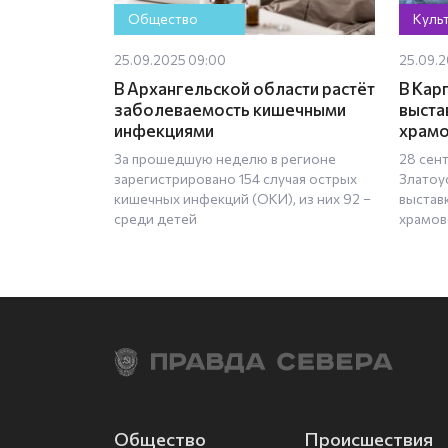
Общество
Куль
25.09.2025 09:00
25.09.2
В Архангельской области растёт
В Кар
заболеваемость кишечными
выста
инфекциями
храмо
За прошедшую неделю в регионе
28 сент
зарегистрировано 154 случая острых
Златоу
кишечных инфекций (ОКИ), из них 92 –
выстав
среди детей
храмов
Общество
Происшествия