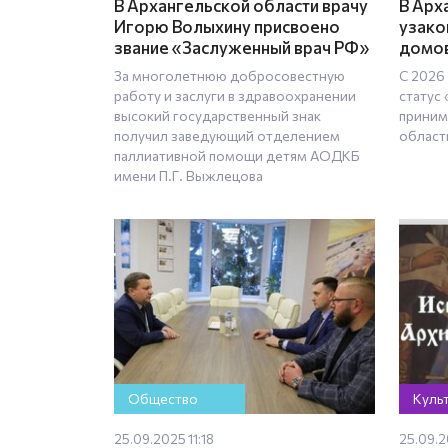
В Архангельской области врачу
В Арх
Игорю Волыхину присвоено
узако
звание «Заслуженный врач РФ»
домо
За многолетнюю добросовестную
С 2026
работу и заслуги в здравоохранении
статус
высокий государственный знак
приним
получил заведующий отделением
област
паллиативной помощи детям АОДКБ
имени П.Г. Выжлецова
Общество
Куль
25.09.2025 11:18
25.09.2