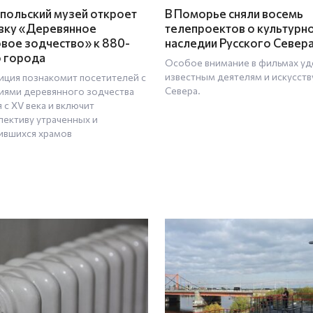
польский музей откроет
В Поморье сняли восемь
вку «Деревянное
телепроектов о культурн
вое зодчество» к 880-
наследии Русского Север
 города
Особое внимание в фильмах у
известным деятелям и искусств
иция познакомит посетителей с
Севера.
иями деревянного зодчества
 с XV века и включит
пективу утраченных и
ившихся храмов