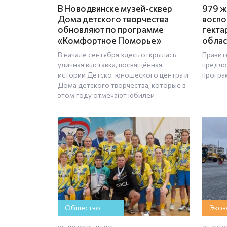
В Новодвинске музей-сквер
979 ж
Дома детского творчества
воспо
обновляют по программе
гекта
«Комфортное Поморье»
облас
В начале сентября здесь открылась
Правит
уличная выставка, посвящённая
предло
истории Детско-юношеского центра и
програ
Дома детского творчества, которые в
этом году отмечают юбилеи
Общество
Экон