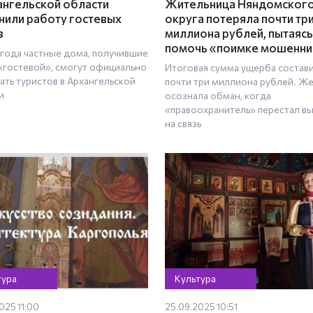
ангельской области
Жительница Няндомског
нили работу гостевых
округа потеряла почти тр
в
миллиона рублей, пытаясь
помочь «поимке мошенни
 года частные дома, получившие
 «гостевой», смогут официально
Итоговая сумма ущерба состав
ать туристов в Архангельской
почти три миллиона рублей. Ж
и
осознала обман, когда
«правоохранитель» перестал в
на связь
тура
Культура
025 11:00
25.09.2025 10:51