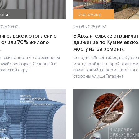
изни
Экономика
025 10:00
25.09.2025 09:51
ангельске к отоплению
В Архангельске ограничат
лючили 70% жилого
движение по Кузнечевск
а
мосту из-за ремонта
чески полностью обеспечены
Сегодня, 25 сентября, на Кузне
 Майская горка, Северный и
мосту пройдёт второй этап рем
санский округа
примыканий деформационного 
стороны улицы Гагарина