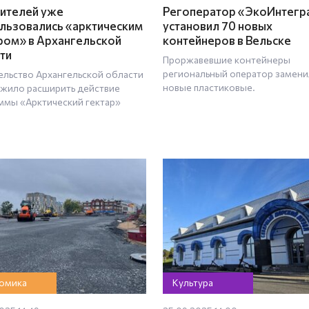
ителей уже
Регоператор «ЭкоИнтегр
льзовались «арктическим
установил 70 новых
ром» в Архангельской
контейнеров в Вельске
ти
Проржавевшие контейнеры
региональный оператор замени
ельство Архангельской области
новые пластиковые.
жило расширить действие
ммы «Арктический гектар»
омика
Культура