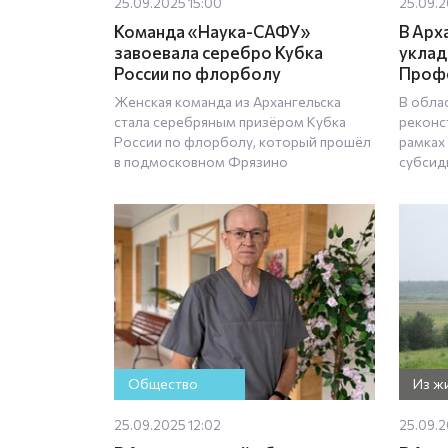
25.09.2025 15:00
25.09.2
Команда «Наука-САФУ»
В Арх
завоевала серебро Кубка
уклад
России по флорболу
Проф
Женская команда из Архангельска
В обла
стала серебряным призёром Кубка
реконс
России по флорболу, который прошёл
рамках
в подмосковном Фрязино
субсид
Общество
Из ж
25.09.2025 12:02
25.09.2