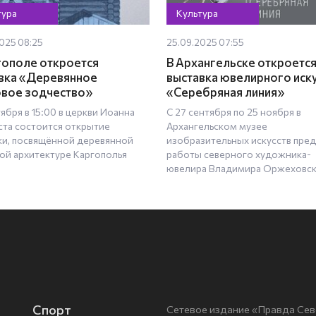
тура
Культура
025 08:25
25.09.2025 07:55
гополе откроется
В Архангельске откроетс
вка «Деревянное
выставка ювелирного иск
вое зодчество»
«Серебряная линия»
ября в 15:00 в церкви Иоанна
С 27 сентября по 25 ноября в
ста состоится открытие
Архангельском музее
ки, посвящённой деревянной
изобразительных искусств пред
ой архитектуре Каргополья
работы северного художника-
ювелира Владимира Оржеховс
Спорт
Сетевое издание «Правда Сев