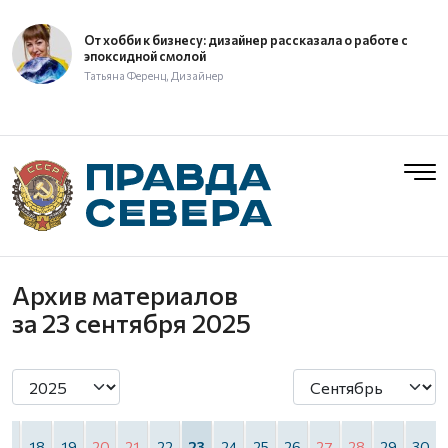
От хобби к бизнесу: дизайнер рассказала о работе с
эпоксидной смолой
Татьяна Ференц, Дизайнер
Архив материалов
за 23 сентября 2025
17
18
19
20
21
22
23
24
25
26
27
28
29
30