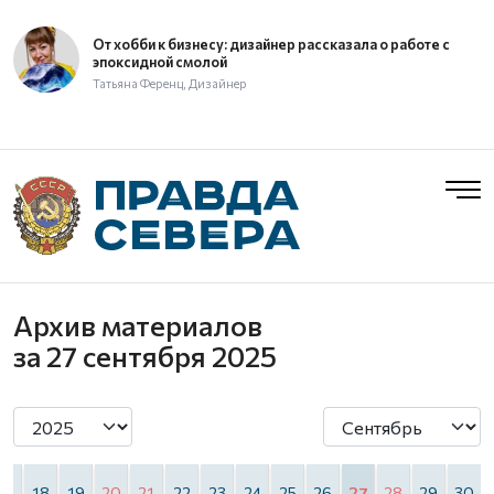
От хобби к бизнесу: дизайнер рассказала о работе с
эпоксидной смолой
Татьяна Ференц, Дизайнер
Архив материалов
за 27 сентября 2025
17
18
19
20
21
22
23
24
25
26
27
28
29
30