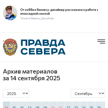
От хобби к бизнесу: дизайнер рассказала о работе с
эпоксидной смолой
Татьяна Ференц, Дизайнер
Архив материалов
за 14 сентября 2025
3
14
15
16
17
18
19
20
21
22
23
24
25
26
2