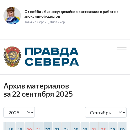
От хобби к бизнесу: дизайнер рассказала о работе с
эпоксидной смолой
Татьяна Ференц, Дизайнер
Архив материалов
за 22 сентября 2025
17
18
19
20
21
22
23
24
25
26
27
28
29
30