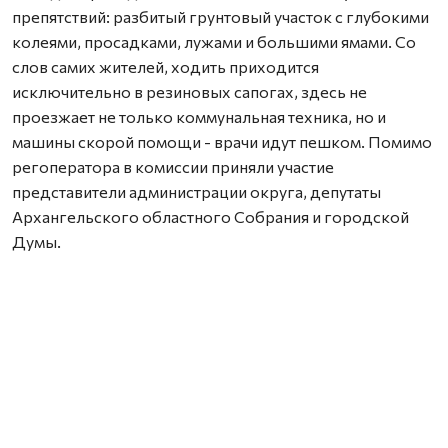
препятствий: разбитый грунтовый участок с глубокими
колеями, просадками, лужами и большими ямами. Со
слов самих жителей, ходить приходится
исключительно в резиновых сапогах, здесь не
проезжает не только коммунальная техника, но и
машины скорой помощи - врачи идут пешком. Помимо
регоператора в комиссии приняли участие
представители администрации округа, депутаты
Архангельского областного Собрания и городской
Думы.
В «ЭкоИнтеграторе» отмечают, что количество
обращений по этой проблеме с каждым днем растет.
Жалобы поступают не только от жителей,
обеспокоенных переполненными контейнерами, но и
от экипажей мусоровозов, которые не могут доехать
до площадок. Летом в жару контейнеры быстро
заполняются, отходы источают неприятный запах, а